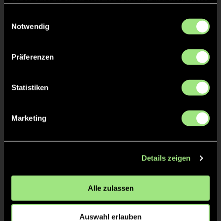
haben oder die sie im Rahmen Ihrer Nutzung der Dienste
Uwe
gesammelt haben.
LEHMANN
Einwilligungsauswahl
Notwendig
Präferenzen
TW = Torwart & ETW = Ersatztorwart, K = Kapitän
Statistiken
Tore & Karten
Marketing
1/4
1:0
1’
2/4
Details zeigen
2:0
16’
Alle zulassen
2:1
16’
3:1
17’
Auswahl erlauben
3:2
17’