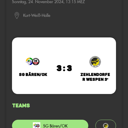
Sonntag, 24. November 2024, 13:15 MEZ
Kurt-Weiß-Halle
3 : 3
SG Bären/OK
Zehlendorfe
r Wespen 3*
Teams
SG Bären/OK