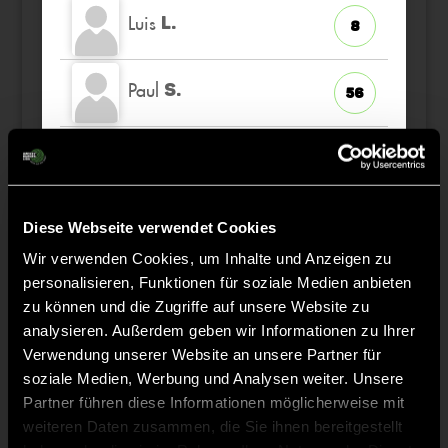
Luis
L.
8
Paul
S.
56
Juke
P.
1
TW
Carl Jesko
L.
Diese Webseite verwendet Cookies
74
Wir verwenden Cookies, um Inhalte und Anzeigen zu
personalisieren, Funktionen für soziale Medien anbieten
zu können und die Zugriffe auf unsere Website zu
analysieren. Außerdem geben wir Informationen zu Ihrer
Staff
Verwendung unserer Website an unsere Partner für
soziale Medien, Werbung und Analysen weiter. Unsere
Partner führen diese Informationen möglicherweise mit
Maximilian
STRAUSS
weiteren Daten zusammen, die Sie ihnen bereitgestellt