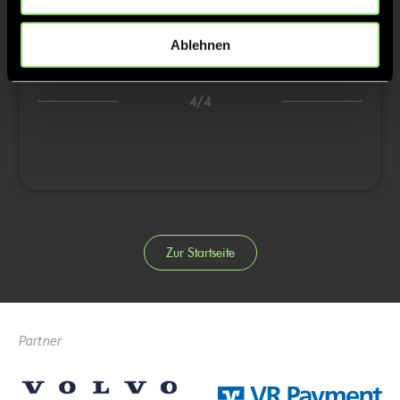
3:3
18’
Ablehnen
3/4
4/4
Zur Startseite
Partner