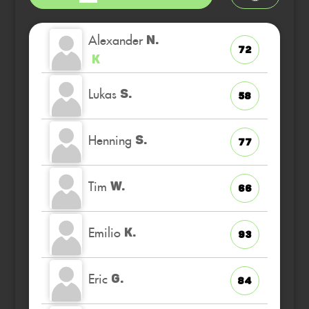
Alexander
N.
72
K
Lukas
S.
58
Henning
S.
77
Tim
W.
66
Emilio
K.
93
Eric
G.
84