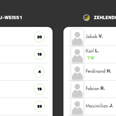
u-Weiss 1
Zehlend
Jakob
V.
20
Karl
L.
18
TW
Ferdinand
H.
4
Fabian
R.
19
Maximilian
J.
33