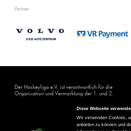
Partner
Der Hockeyliga e.V. ist verantwortlich für die
Organisation und Vermarktung der 1. und 2.
Hockey-Bundesligen auf dem Feld und in der
Halle. Insgesamt sind über 60 Vereine unter dem
Diese Webseite verwende
Dach der Hockeyliga organisiert, sowohl im
Wir verwenden Cookies, um
Herren als auch im Damen Bereich.
anbieten zu können und di