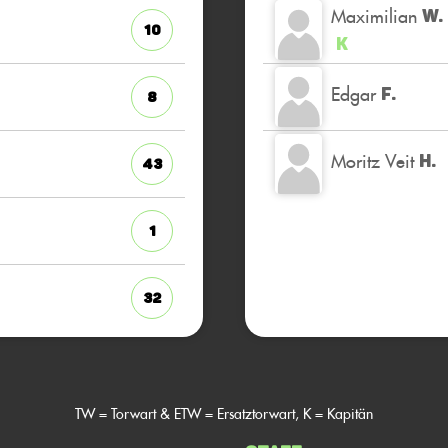
Maximilian
W.
10
K
Edgar
F.
8
Moritz Veit
H.
43
1
32
TW = Torwart & ETW = Ersatztorwart, K = Kapitän