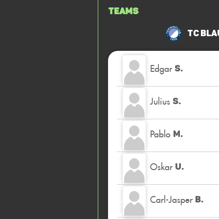
Teams
TC Bla
Edgar
S.
Julius
S.
Pablo
M.
Oskar
U.
Carl-Jasper
B.