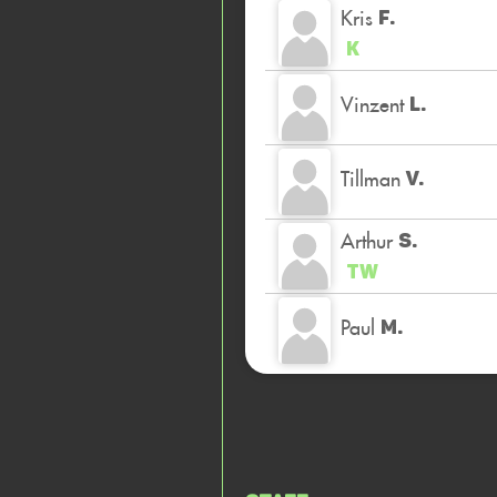
Kris
F.
K
Vinzent
L.
Tillman
V.
Arthur
S.
TW
Paul
M.