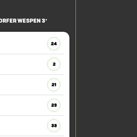
orfer Wespen 3*
24
2
21
23
33