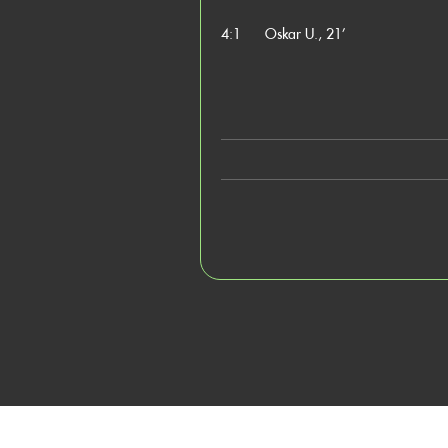
4:1
Oskar U., 21’