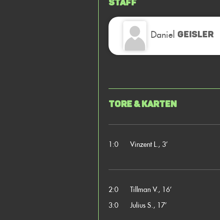
Staff
Daniel
GEISLER
Tore & Karten
1:0
Vinzent L., 3’
2:0
Tillman V., 16’
3:0
Julius S., 17’