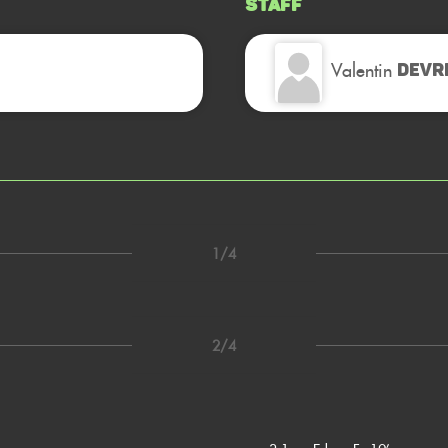
Staff
Valentin
DEVR
1/4
2/4