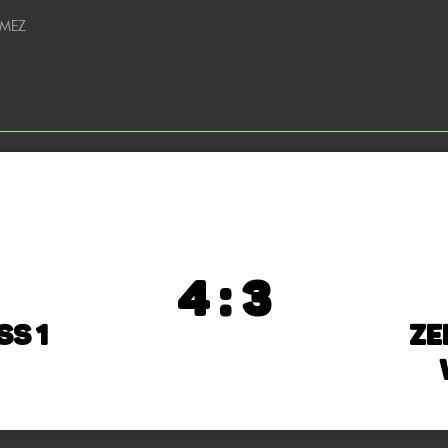
 MEZ
4 : 3
ss 1
Ze