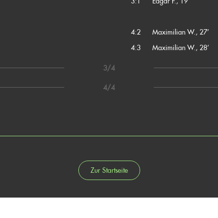
3:1
Edgar F., 19’
4:2
Maximilian W., 27’
4:3
Maximilian W., 28’
3/4
4/4
Zur Startseite