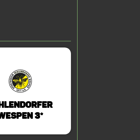
hlendorfer
Wespen 3*