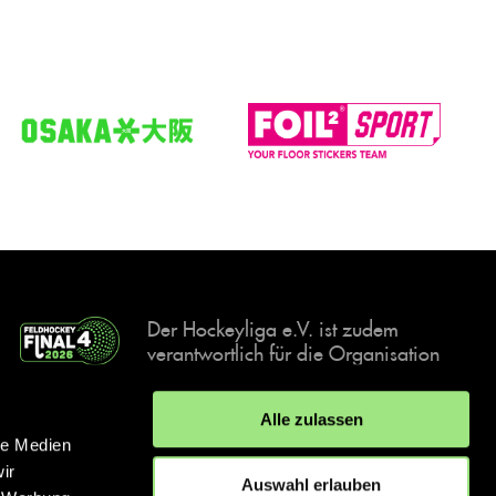
Der Hockeyliga e.V. ist zudem
verantwortlich für die Organisation
und Durchführung der Final4
Events, der deutschen Hockey-
Alle zulassen
Meisterschaften.
le Medien
ir
Auswahl erlauben