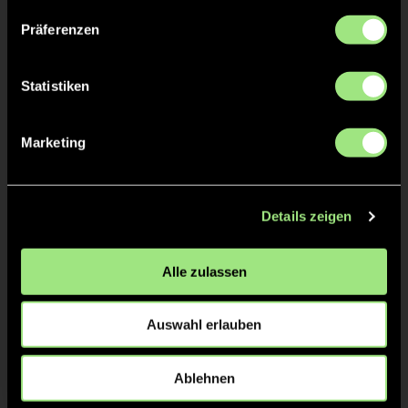
TW = Torwart & ETW = Ersatztorwart, K = Kapitän
Präferenzen
Tore & Karten
Statistiken
1/4
1:0
1’
Marketing
1:1
1’
1:2
2’
Details zeigen
2/4
2:2
16’
Alle zulassen
2:3
16’
3/4
Auswahl erlauben
4/4
Ablehnen