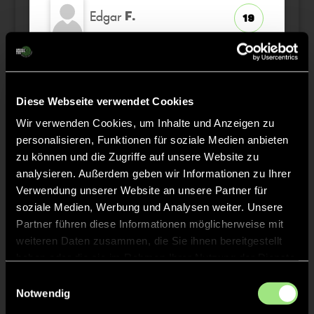
Edgar
F.
19
Moritz Veit
H.
11
Diese Webseite verwendet Cookies
Wir verwenden Cookies, um Inhalte und Anzeigen zu
personalisieren, Funktionen für soziale Medien anbieten
Staff
zu können und die Zugriffe auf unsere Website zu
analysieren. Außerdem geben wir Informationen zu Ihrer
Verwendung unserer Website an unsere Partner für
Leon
ARNOLD
soziale Medien, Werbung und Analysen weiter. Unsere
Partner führen diese Informationen möglicherweise mit
Valentin
DEVRIENT
weiteren Daten zusammen, die Sie ihnen bereitgestellt
haben oder die sie im Rahmen Ihrer Nutzung der Dienste
gesammelt haben.
Einwilligungsauswahl
Notwendig