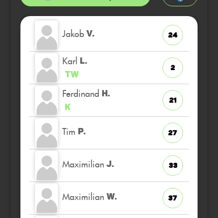
Jakob
V.
24
Karl
L.
2
TW
Ferdinand
H.
21
K
Tim
P.
27
Maximilian
J.
33
Maximilian
W.
37