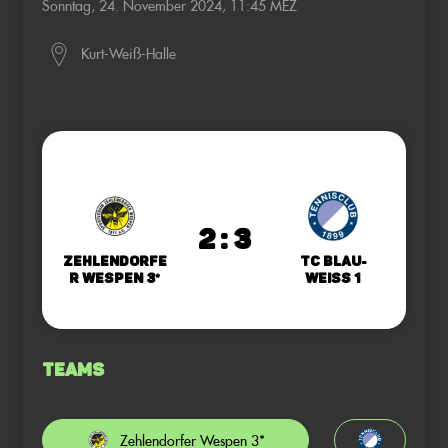
Sonntag, 24. November 2024, 11:45 MEZ
Kurt-Weiß-Halle
2 : 3
Zehlendorfe
TC Blau-
r Wespen 3*
Weiss 1
Teams
Zehlendorfer Wespen 3*