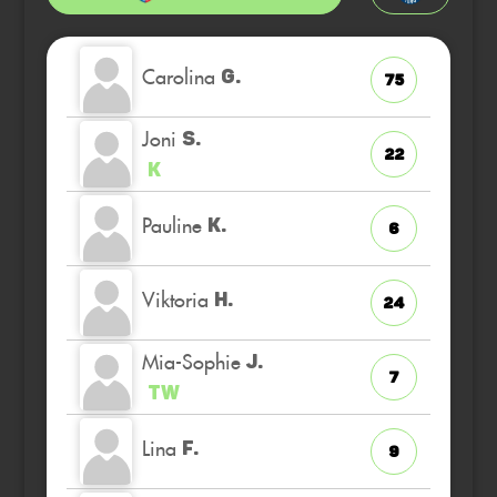
Carolina
G.
75
Joni
S.
22
K
Pauline
K.
6
Viktoria
H.
24
Mia-Sophie
J.
7
TW
Lina
F.
9