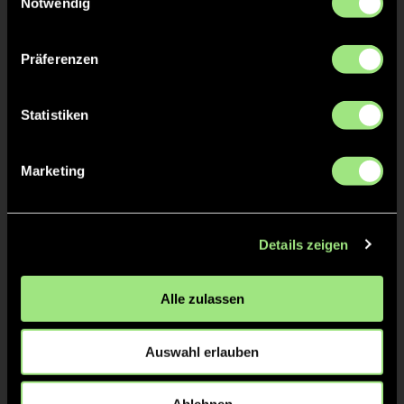
Notwendig
Präferenzen
TW = Torwart & ETW = Ersatztorwart, K = Kapitän
Statistiken
Tore & Karten
1/4
Marketing
1:0
1’
2:0
2’
Details zeigen
3:0
3’
2/4
Alle zulassen
4:0
13’
5:0
14’
Auswahl erlauben
3/4