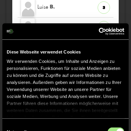
Luise
B.
3
Luise
A.
32
Clarita
V.
12
Diese Webseite verwendet Cookies
Wir verwenden Cookies, um Inhalte und Anzeigen zu
Luise Victoria
S.
18
personalisieren, Funktionen für soziale Medien anbieten
zu können und die Zugriffe auf unsere Website zu
analysieren. Außerdem geben wir Informationen zu Ihrer
Verwendung unserer Website an unsere Partner für
soziale Medien, Werbung und Analysen weiter. Unsere
Staff
Partner führen diese Informationen möglicherweise mit
weiteren Daten zusammen, die Sie ihnen bereitgestellt
haben oder die sie im Rahmen Ihrer Nutzung der Dienste
Erik
NEHLS
gesammelt haben.
Einwilligungsauswahl