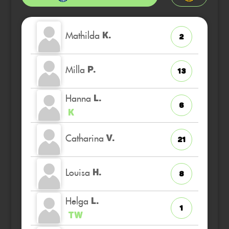
Mathilda
K.
2
Milla
P.
13
Hanna
L.
6
K
Catharina
V.
21
Louisa
H.
8
Helga
L.
1
TW