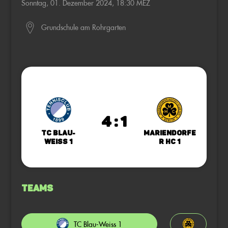
Sonntag, 01. Dezember 2024, 18:30 MEZ
Grundschule am Rohrgarten
4 : 1
TC Blau-
Mariendorfe
Weiss 1
r HC 1
Teams
TC Blau-Weiss 1