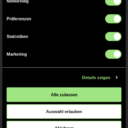
Notwendig
Präferenzen
TW = Torwart & ETW = Ersatztorwart, K = Kapitän
Statistiken
Tore & Karten
1/4
Marketing
1:0
1’
1:1
1’
Details zeigen
2:1
2’
3:1
3’
Alle zulassen
2/4
4:1
13’
Auswahl erlauben
3/4