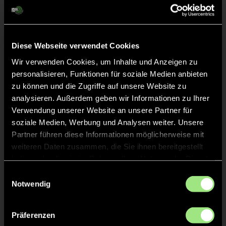
Liveticker
Abpfiff
24'
Spiel beendet
Diese Webseite verwendet Cookies
Wir verwenden Cookies, um Inhalte und Anzeigen zu
personalisieren, Funktionen für soziale Medien anbieten
TOR 1:4, FELDTOR
13'
zu können und die Zugriffe auf unsere Website zu
analysieren. Außerdem geben wir Informationen zu Ihrer
Verwendung unserer Website an unsere Partner für
TOR 1:3, FELDTOR
3'
soziale Medien, Werbung und Analysen weiter. Unsere
Partner führen diese Informationen möglicherweise mit
weiteren Daten zusammen, die Sie ihnen bereitgestellt
TOR 1:2, FELDTOR
2'
haben oder die sie im Rahmen Ihrer Nutzung der Dienste
gesammelt haben.
Einwilligungsauswahl
TOR 1:1, FELDTOR
Notwendig
1'
Präferenzen
TOR 1:0, FELDTOR
1'