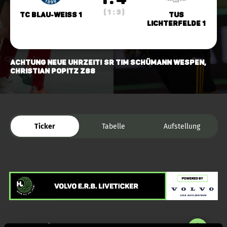
( 1 : 3 )
TC Blau-Weiss 1
TuS
Lichterfelde 1
Achtung neue Uhrzeit! SR Tim Schümann Wespen,
Christian Popitz Z88
Ticker
Tabelle
Aufstellung