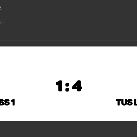
Z
le
1 : 4
ss 1
TuS 