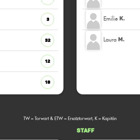
Emilie
K.
3
Laura
M.
32
12
18
TW = Torwart & ETW = Ersatztorwart, K = Kapitän
Staff