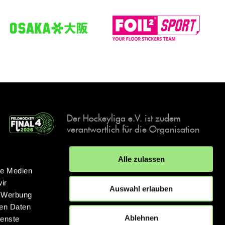
Der Hockeyliga e.V. ist zudem
verantwortlich für die Organisation
und Durchführung der Final4
Events, der deutschen Hockey-
Alle zulassen
Meisterschaften.
le Medien
ir
Auswahl erlauben
, Werbung
ren Daten
IMPRESSUM
DATENSCHUTZERKLÄRUNG
Ablehnen
ienste