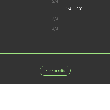
2/4
1:4
13’
3/4
4/4
Zur Startseite