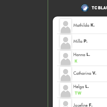
TC Bla
Mathilda
K.
Milla
P.
Hanna
L.
K
Catharina
V.
Helga
L.
TW
Josefine
F.