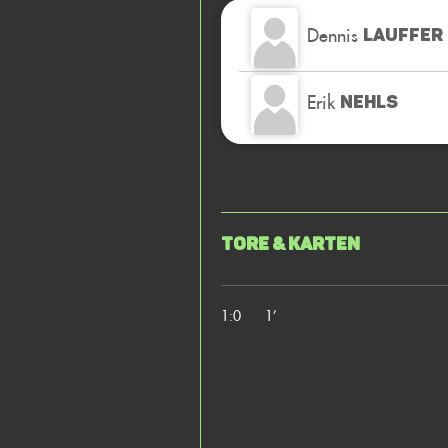
Dennis
LAUFFER
Erik
NEHLS
Tore & Karten
1:0
1’