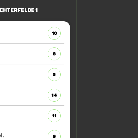
ichterfelde 1
10
8
5
14
11
M.
9