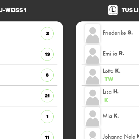
u-Weiss 1
TuS L
Friederike
S.
2
Emilia
R.
13
Lotta
K.
6
TW
Lisa
H.
21
K
Mia
K.
1
Johanna Nele
11