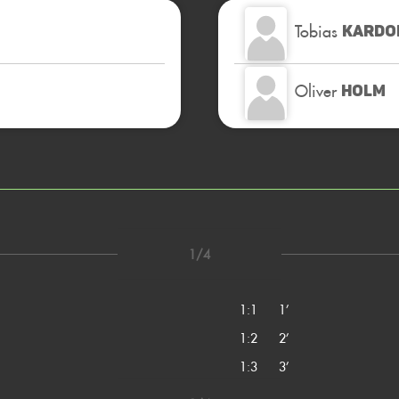
Tobias
KARDO
Oliver
HOLM
1/4
1:1
1’
1:2
2’
1:3
3’