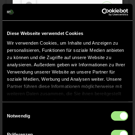
Ella
H.
2
Charlotte
H.
36
Diese Webseite verwendet Cookies
Wir verwenden Cookies, um Inhalte und Anzeigen zu
personalisieren, Funktionen für soziale Medien anbieten
zu können und die Zugriffe auf unsere Website zu
Staff
analysieren. Außerdem geben wir Informationen zu Ihrer
Verwendung unserer Website an unsere Partner für
soziale Medien, Werbung und Analysen weiter. Unsere
Tim
SCHUERMANN
Partner führen diese Informationen möglicherweise mit
weiteren Daten zusammen, die Sie ihnen bereitgestellt
haben oder die sie im Rahmen Ihrer Nutzung der Dienste
gesammelt haben.
Einwilligungsauswahl
Notwendig
TW = Torwart & ETW = Ersatztorwart, K = Kapitän
Präferenzen