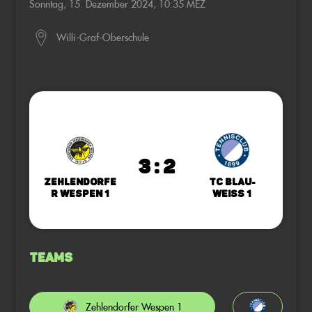
Sonntag, 15. Dezember 2024, 10:35 MEZ
Willi-Graf-Oberschule
3 : 2
Zehlendorfe
TC Blau-
r Wespen 1
Weiss 1
Teams
Zehlendorfer Wespen 1