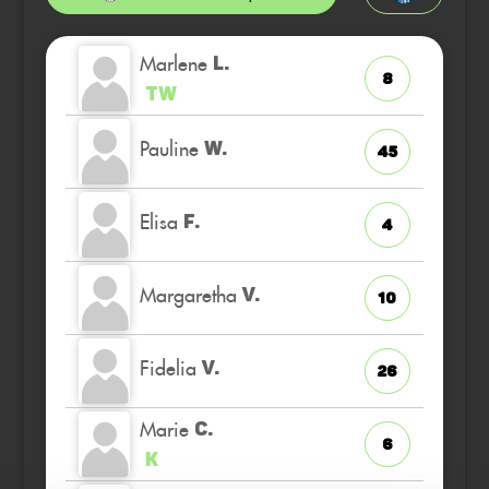
Marlene
L.
8
TW
Pauline
W.
45
Elisa
F.
4
Margaretha
V.
10
Fidelia
V.
26
Marie
C.
6
K