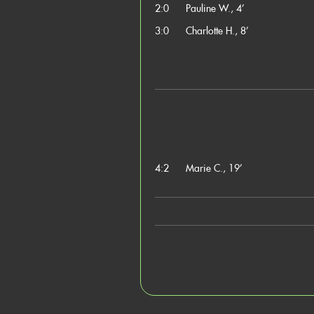
2:0
Pauline W., 4’
3:0
Charlotte H., 8’
4:2
Marie C., 19’