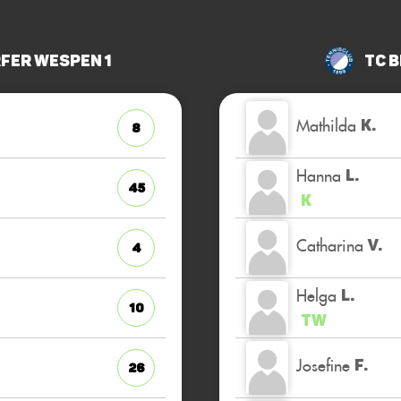
fer Wespen 1
TC B
Mathilda
K.
8
Hanna
L.
45
K
Catharina
V.
4
Helga
L.
10
TW
Josefine
F.
26