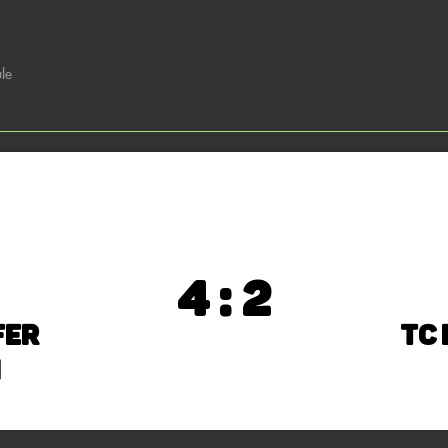
le
4 : 2
fer
TC 
1