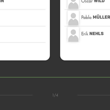
Oscar
NN
WILD
Pablo
MÜLLER
Erik
NEHLS
1/4