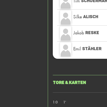
Tim
SCHUERMA
Silke
ALISCH
Jakob
RESKE
Emil
STÄHLER
Tore & Karten
1:0
1’