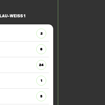
lau-Weiss 1
2
6
24
1
5