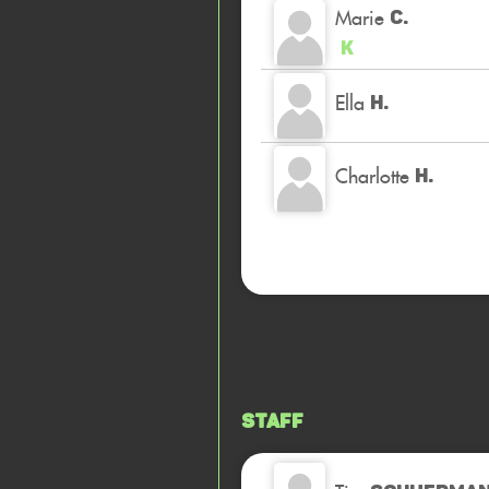
Marie
C.
K
Ella
H.
Charlotte
H.
Staff