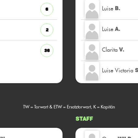
Luise
B.
6
Luise
A.
2
Clarita
V.
36
Luise Victoria
S
TW = Torwart & ETW = Ersatztorwart, K = Kapitän
Staff