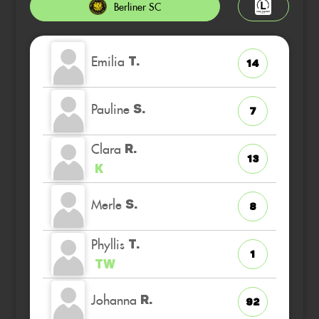
Berliner SC
Emilia
T.
14
Pauline
S.
7
Clara
R.
13
K
Merle
S.
8
Phyllis
T.
1
TW
Johanna
R.
92