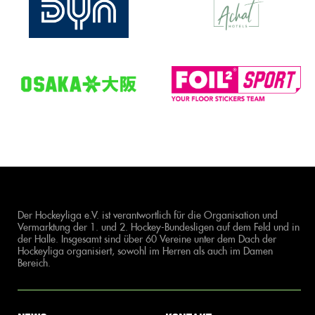
Der Hockeyliga e.V. ist verantwortlich für die Organisation und
Vermarktung der 1. und 2. Hockey-Bundesligen auf dem Feld und in
der Halle. Insgesamt sind über 60 Vereine unter dem Dach der
Hockeyliga organisiert, sowohl im Herren als auch im Damen
Bereich.