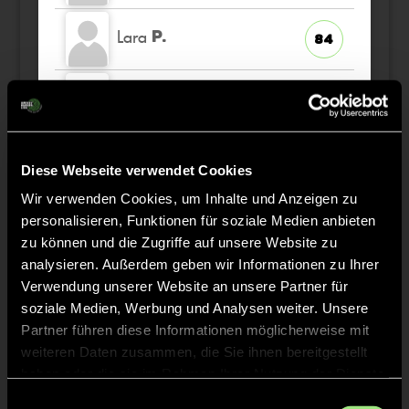
Lara
P.
84
Mathilda
B.
62
Laetitia
H.
15
Diese Webseite verwendet Cookies
Wir verwenden Cookies, um Inhalte und Anzeigen zu
Milla
E.
personalisieren, Funktionen für soziale Medien anbieten
13
zu können und die Zugriffe auf unsere Website zu
analysieren. Außerdem geben wir Informationen zu Ihrer
Verwendung unserer Website an unsere Partner für
soziale Medien, Werbung und Analysen weiter. Unsere
Staff
Partner führen diese Informationen möglicherweise mit
weiteren Daten zusammen, die Sie ihnen bereitgestellt
haben oder die sie im Rahmen Ihrer Nutzung der Dienste
Aljoscha
THEWS
gesammelt haben.
Einwilligungsauswahl