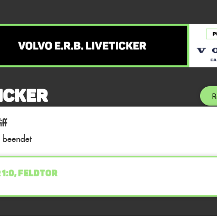
icker
R
ff
l beendet
 1:0, FELDTOR