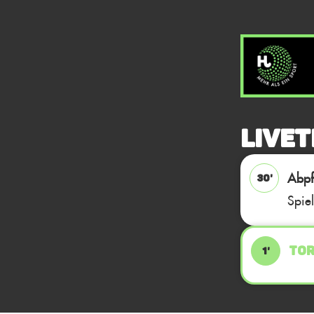
Livet
Abpfi
30'
Spie
TOR
1'