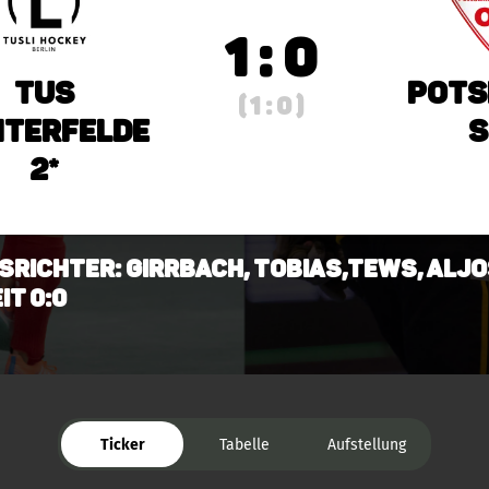
1 : 0
TuS
Pots
( 1 : 0 )
hterfelde
S
2*
srichter: Girrbach, Tobias,Tews, Alj
it 0:0
Ticker
Tabelle
Aufstellung