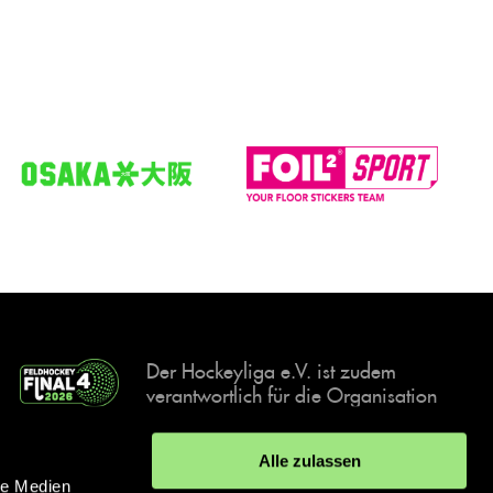
Der Hockeyliga e.V. ist zudem
verantwortlich für die Organisation
und Durchführung der Final4
Events, der deutschen Hockey-
Alle zulassen
Meisterschaften.
le Medien