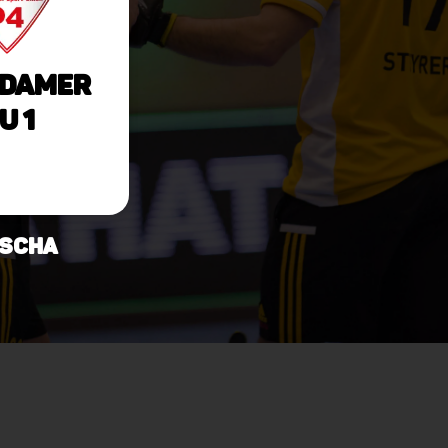
damer
U 1
oscha