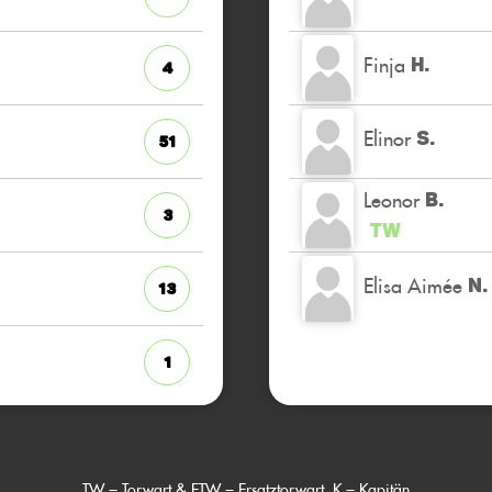
Finja
H.
4
Elinor
S.
51
Leonor
B.
3
TW
Elisa Aimée
N.
13
1
TW = Torwart & ETW = Ersatztorwart, K = Kapitän