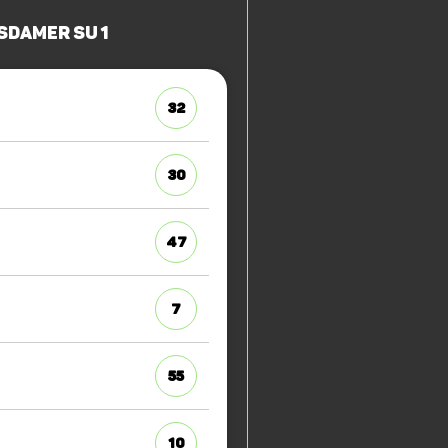
sdamer SU 1
32
30
47
7
55
10