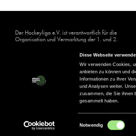
Der Hockeyliga e.V. ist verantwortlich für die
Organisation und Vermarktung der 1. und 2.
Hockey-Bundesligen auf dem Feld und in der
Halle. Insgesamt sind über 60 Vereine unter dem
Diese Webseite verwende
Dach der Hockeyliga organisiert, sowohl im
Wir verwenden Cookies, um
Herren als auch im Damen Bereich.
anbieten zu können und di
Informationen zu Ihrer Ve
und Analysen weiter. Unse
zusammen, die Sie ihnen b
gesammelt haben.
Einwilligungsauswahl
Notwendig