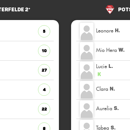
terfelde 2*
Pot
Leonore
H.
5
Mio Hera
W.
10
Lucie
L.
27
K
Clara
N.
4
Aurelia
S.
22
Tabea
S.
8