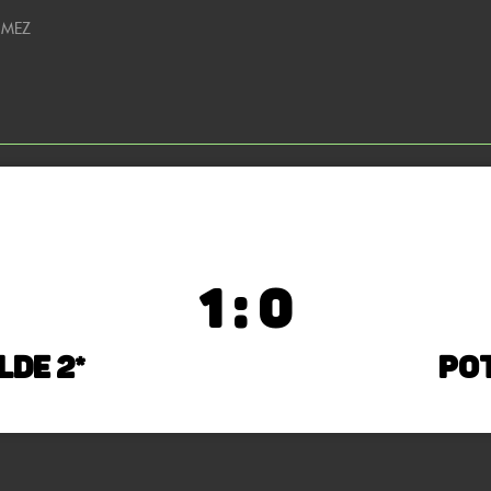
0 MEZ
1 : 0
lde 2*
Po