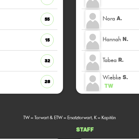
Nora
A.
55
Hannah
N.
15
Tabea
R.
32
Wiebke
S.
28
TW
TW = Torwart & ETW = Ersatztorwart, K = Kapitän
Staff