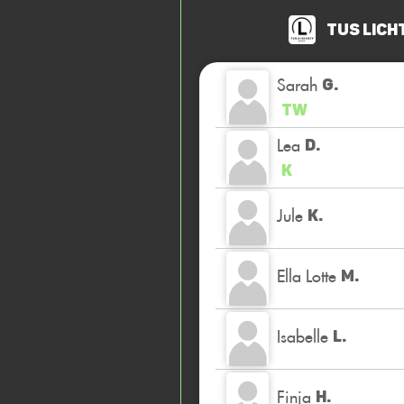
TuS Lich
Sarah
G.
TW
Lea
D.
K
Jule
K.
Ella Lotte
M.
Isabelle
L.
Finja
H.