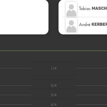
Tobias
MASCH
André
KERBE
1/4
2/4
3/4
4/4