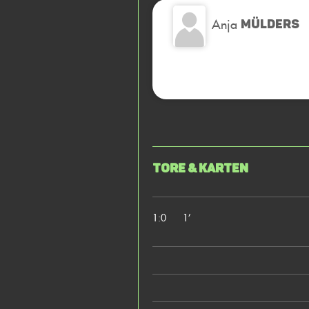
Anja
MÜLDERS
Tore & Karten
1:0
1’