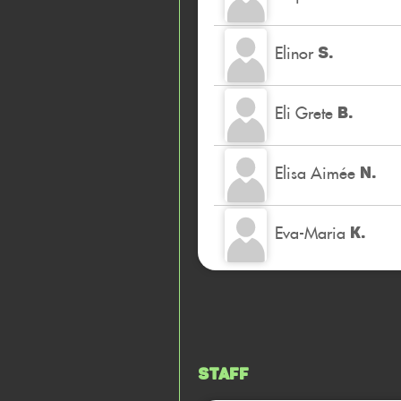
Elinor
S.
Eli Grete
B.
Elisa Aimée
N.
Eva-Maria
K.
Staff