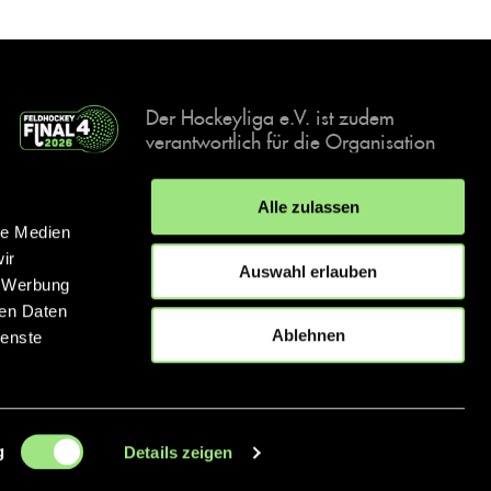
Der Hockeyliga e.V. ist zudem
verantwortlich für die Organisation
und Durchführung der Final4
Events, der deutschen Hockey-
Alle zulassen
Meisterschaften.
le Medien
ir
Auswahl erlauben
, Werbung
ren Daten
IMPRESSUM
DATENSCHUTZERKLÄRUNG
Ablehnen
ienste
© 2026 hockey.de
g
Details zeigen