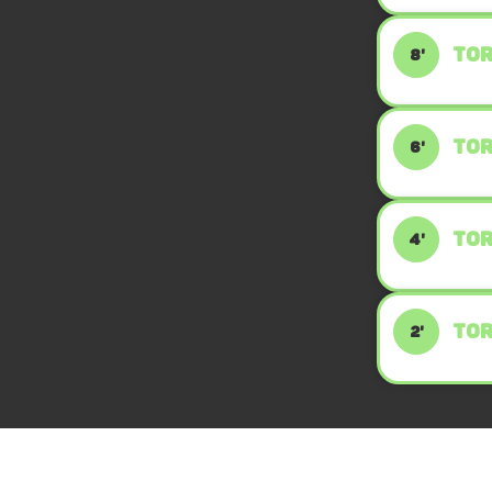
TOR
8'
TOR
6'
TOR
4'
TOR
2'