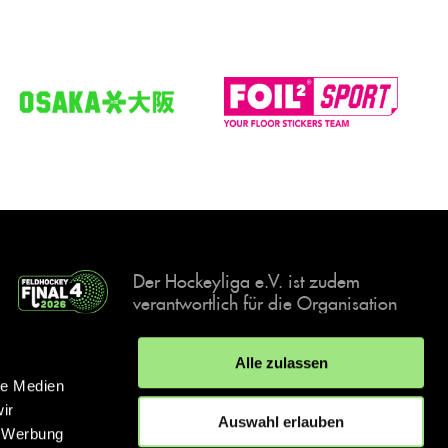
Der Hockeyliga e.V. ist zudem
verantwortlich für die Organisation
und Durchführung der Final4
Events, der deutschen Hockey-
Alle zulassen
Meisterschaften.
le Medien
ir
Auswahl erlauben
, Werbung