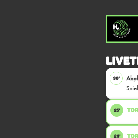
Livet
Abpfi
30'
Spie
TOR
25'
TOR
23'