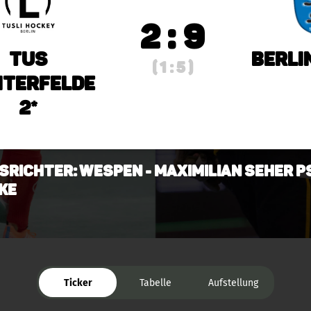
2 : 9
TuS
Berli
( 1 : 5 )
hterfelde
2*
srichter: Wespen - Maximilian Seher PS
ke
Ticker
Tabelle
Aufstellung