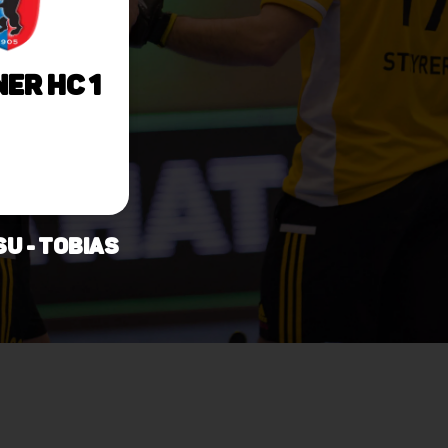
ner HC 1
U - Tobias