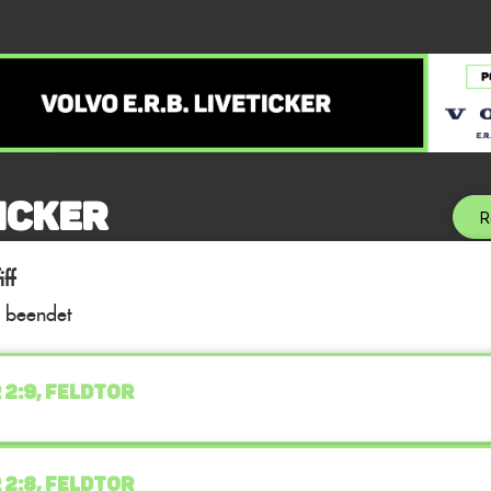
icker
R
ff
l beendet
 2:9, FELDTOR
 2:8, FELDTOR