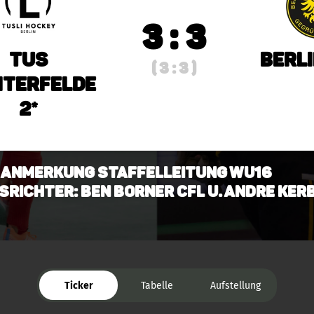
3 : 3
TuS
Berli
( 3 : 3 )
hterfelde
2*
1:1 Anmerkung Staffelleitung wU16
srichter: Ben Borner CfL u. Andre Ker
Ticker
Tabelle
Aufstellung