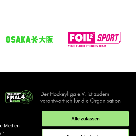
Der Hockeyliga e.V. ist zudem
verantwortlich für die Organisation
und Durchführung der Final4
Events, der deutschen Hockey-
Alle zulassen
Meisterschaften.
le Medien
ir