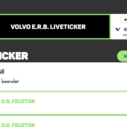
icker
R
ff
l beendet
 3:3, FELDTOR
 3:2, FELDTOR