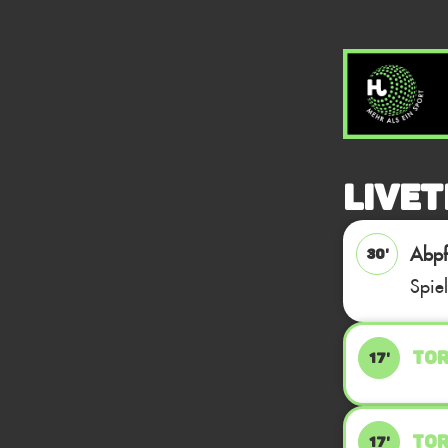
Livet
Abpfi
30'
Spie
TOR
17'
TOR
17'