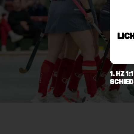
Lic
1. HZ 
Schied