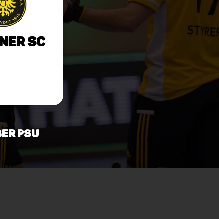
ner SC
ber PSU