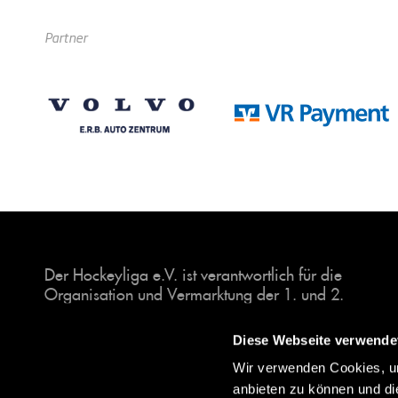
Partner
Der Hockeyliga e.V. ist verantwortlich für die
Organisation und Vermarktung der 1. und 2.
Hockey-Bundesligen auf dem Feld und in der
Halle. Insgesamt sind über 60 Vereine unter dem
Diese Webseite verwende
Dach der Hockeyliga organisiert, sowohl im
Wir verwenden Cookies, um
Herren als auch im Damen Bereich.
anbieten zu können und di