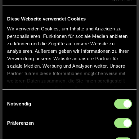
Liveticker
Keine Daten verfügbar.
Diese Webseite verwendet Cookies
Wir verwenden Cookies, um Inhalte und Anzeigen zu
personalisieren, Funktionen für soziale Medien anbieten
zu können und die Zugriffe auf unsere Website zu
analysieren. Außerdem geben wir Informationen zu Ihrer
Verwendung unserer Website an unsere Partner für
soziale Medien, Werbung und Analysen weiter. Unsere
Partner führen diese Informationen möglicherweise mit
weiteren Daten zusammen, die Sie ihnen bereitgestellt
haben oder die sie im Rahmen Ihrer Nutzung der Dienste
gesammelt haben.
Einwilligungsauswahl
Notwendig
Präferenzen