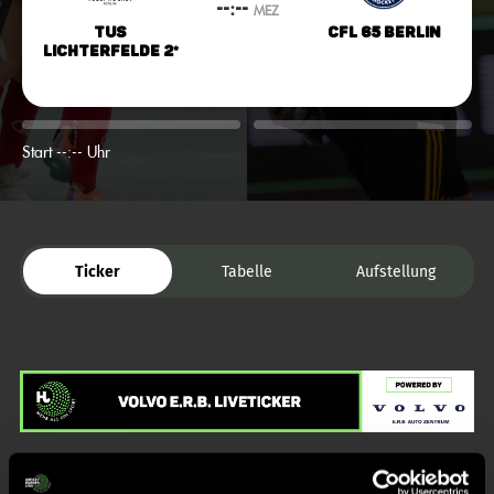
--:--
MEZ
TuS
CfL 65 Berlin
Lichterfelde 2*
Start --:-- Uhr
Ticker
Tabelle
Aufstellung