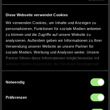
Liveticker
Keine Daten verfügbar.
Diese Webseite verwendet Cookies
Wir verwenden Cookies, um Inhalte und Anzeigen zu
personalisieren, Funktionen für soziale Medien anbieten
zu können und die Zugriffe auf unsere Website zu
analysieren. Außerdem geben wir Informationen zu Ihrer
Verwendung unserer Website an unsere Partner für
soziale Medien, Werbung und Analysen weiter. Unsere
Partner führen diese Informationen möglicherweise mit
weiteren Daten zusammen, die Sie ihnen bereitgestellt
haben oder die sie im Rahmen Ihrer Nutzung der Dienste
gesammelt haben.
Einwilligungsauswahl
Notwendig
Präferenzen