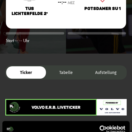
--:--
MEZ
TuS
Potsdamer SU 1
Lichterfelde 2*
Start --:-- Uhr
Ticker
Tabelle
Aufstellung