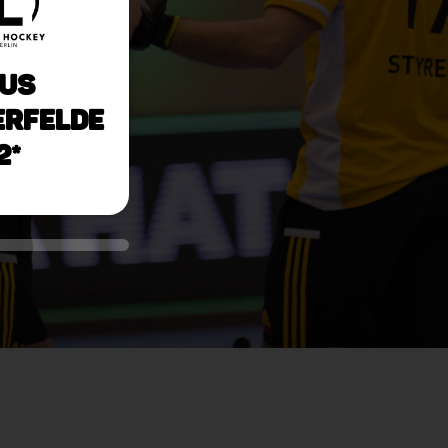
uS
erfelde
2*