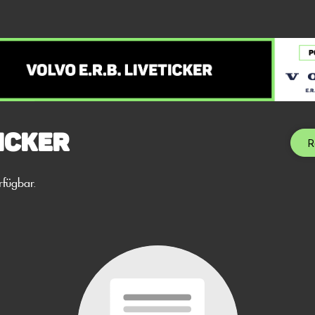
icker
R
rfügbar.