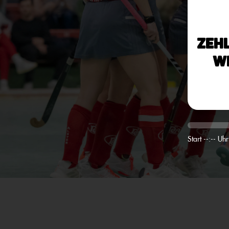
Zeh
W
Start --:-- Uhr