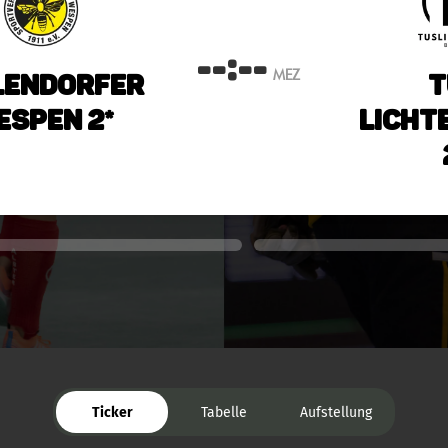
--:--
MEZ
lendorfer
T
espen 2*
Licht
Ticker
Tabelle
Aufstellung