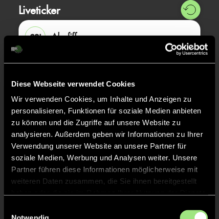
Liveticker
Abpfiff
30'
Spiel beendet
TOR 3:4, FELDTOR
17'
Diese Webseite verwendet Cookies
Wir verwenden Cookies, um Inhalte und Anzeigen zu
personalisieren, Funktionen für soziale Medien anbieten
TOR 3:3, FELDTOR
17'
zu können und die Zugriffe auf unsere Website zu
analysieren. Außerdem geben wir Informationen zu Ihrer
Verwendung unserer Website an unsere Partner für
TOR 2:3, FELDTOR
16'
soziale Medien, Werbung und Analysen weiter. Unsere
Partner führen diese Informationen möglicherweise mit
weiteren Daten zusammen, die Sie ihnen bereitgestellt
TOR 2:2, FELDTOR
16'
haben oder die sie im Rahmen Ihrer Nutzung der Dienste
gesammelt haben.
Einwilligungsauswahl
Notwendig