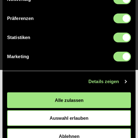
TOR 1:2, FELDTOR
2'
Präferenzen
TOR 1:1, FELDTOR
1'
Statistiken
TOR 1:0, FELDTOR
1'
Marketing
Details zeigen
Partner
Alle zulassen
Auswahl erlauben
Ablehnen