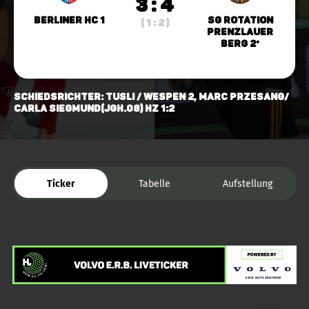
3 : 4
Berliner HC 1
SG Rotation
( 1 : 2 )
Prenzlauer
Berg 2*
Schiedsrichter: TuSLi / Wespen 2, Marc Przesang/
Carla Siegmund(Jgh.08) HZ 1:2
Ticker
Tabelle
Aufstellung