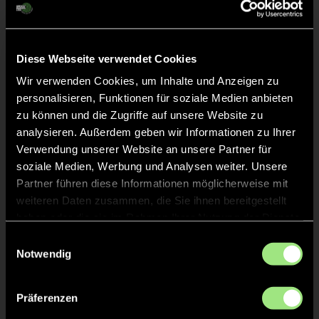
Abpfiff
30'
Spiel beendet
Diese Webseite verwendet Cookies
Wir verwenden Cookies, um Inhalte und Anzeigen zu
TOR 1:4, FELDTOR
17'
personalisieren, Funktionen für soziale Medien anbieten
zu können und die Zugriffe auf unsere Website zu
analysieren. Außerdem geben wir Informationen zu Ihrer
TOR 1:3, FELDTOR
16'
Verwendung unserer Website an unsere Partner für
soziale Medien, Werbung und Analysen weiter. Unsere
Partner führen diese Informationen möglicherweise mit
TOR 1:2, FELDTOR
2'
weiteren Daten zusammen, die Sie ihnen bereitgestellt
haben oder die sie im Rahmen Ihrer Nutzung der Dienste
gesammelt haben.
Einwilligungsauswahl
TOR 1:1, FELDTOR
1'
Notwendig
Präferenzen
TOR 1:0, FELDTOR
1'