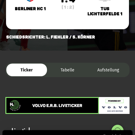
( 1 : 2 )
Berliner HC 1
TuS
Lichterfelde 1
Schiedsrichter: l. Fiehler / s. Körner
Ticker
Tabelle
Aufstellung
Liveticker