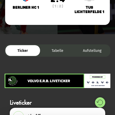
( 1 : 2 )
Berliner HC 1
TuS
Lichterfelde 1
Ticker
Tabelle
Aufstellung
Liveticker