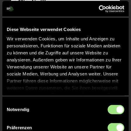
Abpfiff
30'
Spiel beendet
TOR 2:4, FELDTOR
17'
Diese Webseite verwendet Cookies
Wir verwenden Cookies, um Inhalte und Anzeigen zu
personalisieren, Funktionen für soziale Medien anbieten
TOR 2:3, FELDTOR
16'
zu können und die Zugriffe auf unsere Website zu
analysieren. Außerdem geben wir Informationen zu Ihrer
Verwendung unserer Website an unsere Partner für
TOR 2:2, FELDTOR
16'
soziale Medien, Werbung und Analysen weiter. Unsere
Partner führen diese Informationen möglicherweise mit
weiteren Daten zusammen, die Sie ihnen bereitgestellt
TOR 1:2, FELDTOR
2'
haben oder die sie im Rahmen Ihrer Nutzung der Dienste
gesammelt haben.
Einwilligungsauswahl
Notwendig
TOR 1:1, FELDTOR
1'
Präferenzen