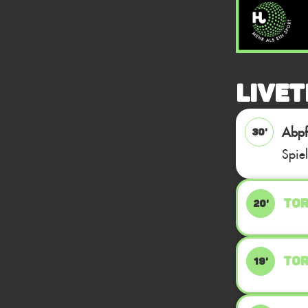
Livet
Abpfi
30'
Spie
TOR
20'
TOR
19'