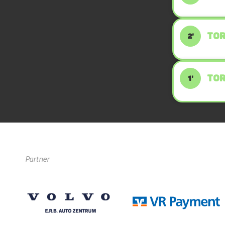
TOR
2'
TOR
1'
Partner