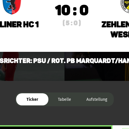
10 : 0
( 5 : 0 )
liner HC 1
Zehle
Wesp
srichter: PSU / Rot. PB Marquardt/Ha
Ticker
Tabelle
Aufstellung