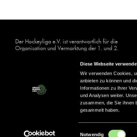
Der Hockeyliga e.V. ist verantwortlich für die
Organisation und Vermarktung der 1. und 2.
Hockey-Bundesligen auf dem Feld und in der
Halle. Insgesamt sind über 60 Vereine unter dem
Diese Webseite verwende
Dach der Hockeyliga organisiert, sowohl im
Wir verwenden Cookies, um
Herren als auch im Damen Bereich.
anbieten zu können und di
Informationen zu Ihrer Ve
und Analysen weiter. Unse
zusammen, die Sie ihnen b
gesammelt haben.
Einwilligungsauswahl
Notwendig