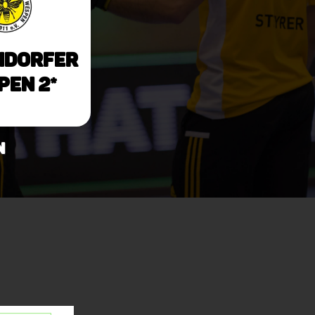
ndorfer
en 2*
n