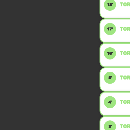
TOR
18'
TOR
17'
TOR
16'
TOR
5'
TOR
4'
TOR
3'