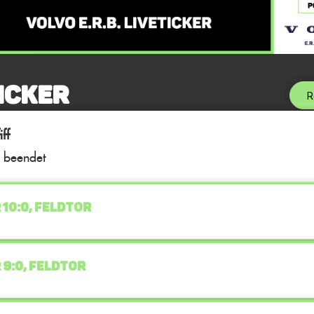
icker
R
ff
l beendet
 10:0, FELDTOR
 9:0, FELDTOR