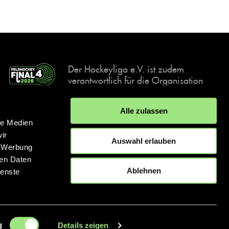
Der Hockeyliga e.V. ist zudem
verantwortlich für die Organisation
und Durchführung der Final4
Events, der deutschen Hockey-
Alle zulassen
Meisterschaften.
le Medien
ir
Auswahl erlauben
, Werbung
ren Daten
IMPRESSUM
DATENSCHUTZERKLÄRUNG
Ablehnen
ienste
© 2026 hockey.de
g
Details zeigen