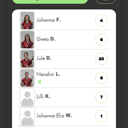
Johanna
F.
4
Greta
D.
6
Jule
D.
20
Nandini
L.
8
K
Lilli
K.
7
Johanna Elia
W.
1