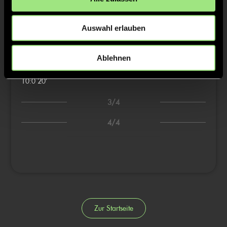
2/4
6:0
16’
Auswahl erlauben
7:0
17’
8:0
18’
Ablehnen
9:0
19’
10:0
20’
3/4
4/4
Zur Startseite