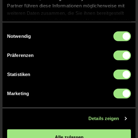
Partner führen diese Informationen möglicherweise mit
Mirjam
DRESSEL
weiteren Daten zusammen, die Sie ihnen bereitgestellt
haben oder die sie im Rahmen Ihrer Nutzung der Dienste
gesammelt haben.
Einwilligungsauswahl
Notwendig
TW = Torwart & ETW = Ersatztorwart, K = Kapitän
Präferenzen
Tore & Karten
Statistiken
1/4
1:0
1’
Marketing
2:0
2’
3:0
3’
4:0
4’
Details zeigen
5:0
5’
Alle zulassen