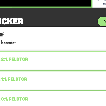
icker
R
ff
l beendet
 2:1, FELDTOR
 1:1, FELDTOR
 0:1, FELDTOR