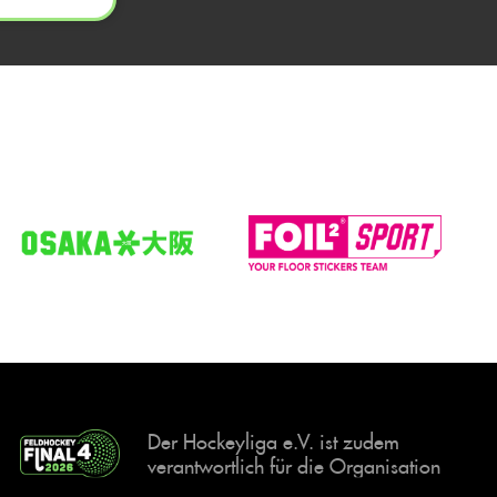
Der Hockeyliga e.V. ist zudem
verantwortlich für die Organisation
und Durchführung der Final4