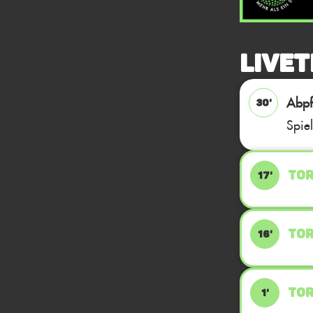
Livet
Abpfi
30'
Spie
TOR
17'
TOR
16'
TOR
1'