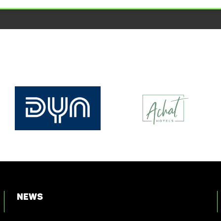
News
Login