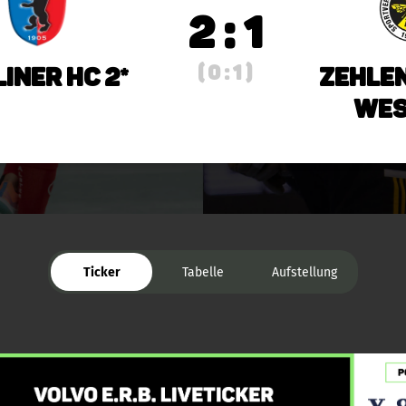
2 : 1
( 0 : 1 )
iner HC 2*
Zehle
Wes
Ticker
Tabelle
Aufstellung