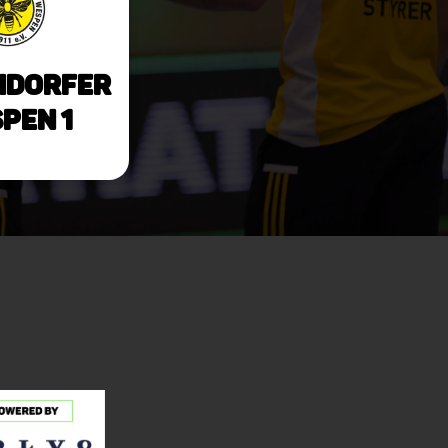
ndorfer
pen 1