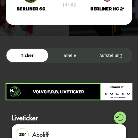
( 1 : 0 )
Berliner SC
Berliner HC 2*
Ticker
Tabelle
Aufstellung
Liveticker
Abpfiff
30'