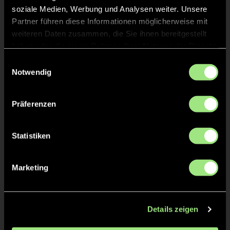
soziale Medien, Werbung und Analysen weiter. Unsere
Partner führen diese Informationen möglicherweise mit
weiteren Daten zusammen, die Sie ihnen bereitgestellt
GRÜNE KARTE
17'
haben oder die sie im Rahmen Ihrer Nutzung der Dienste
gesammelt haben.
Einwilligungsauswahl
Notwendig
Carlotta
F.
55
Präferenzen
Statistiken
TOR 1:2, FELDTOR
17'
Marketing
TOR 1:1, FELDTOR
16'
Details zeigen
TOR 1:0, FELDTOR
1'