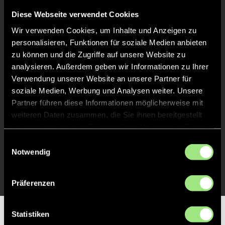
Abpfiff
30'
Diese Webseite verwendet Cookies
Spiel beendet
Wir verwenden Cookies, um Inhalte und Anzeigen zu
personalisieren, Funktionen für soziale Medien anbieten
TOR 4:0, FELDTOR
18'
zu können und die Zugriffe auf unsere Website zu
analysieren. Außerdem geben wir Informationen zu Ihrer
Verwendung unserer Website an unsere Partner für
TOR 3:0, FELDTOR
17'
soziale Medien, Werbung und Analysen weiter. Unsere
Partner führen diese Informationen möglicherweise mit
weiteren Daten zusammen, die Sie ihnen bereitgestellt
TOR 2:0, FELDTOR
16'
haben oder die sie im Rahmen Ihrer Nutzung der Dienste
gesammelt haben.
Einwilligungsauswahl
Notwendig
TOR 1:0, FELDTOR
1'
Präferenzen
Statistiken
Partner