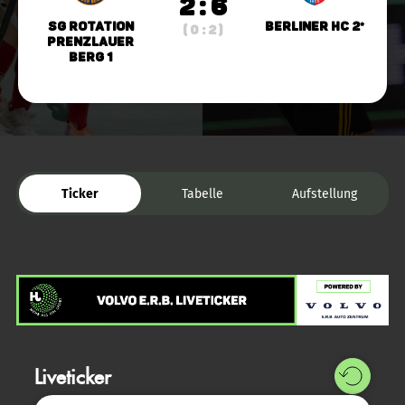
2 : 6
SG Rotation
Berliner HC 2*
( 0 : 2 )
Prenzlauer
Berg 1
Ticker
Tabelle
Aufstellung
Liveticker