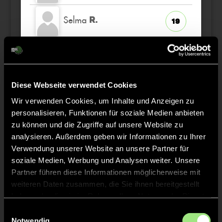
Selma
R.
19
Antonia
G.
7
Nele
Diese Webseite verwendet Cookies
Z.
16
Wir verwenden Cookies, um Inhalte und Anzeigen zu
personalisieren, Funktionen für soziale Medien anbieten
Rosalie
B.
6
zu können und die Zugriffe auf unsere Website zu
analysieren. Außerdem geben wir Informationen zu Ihrer
Verwendung unserer Website an unsere Partner für
soziale Medien, Werbung und Analysen weiter. Unsere
Partner führen diese Informationen möglicherweise mit
Staff
weiteren Daten zusammen, die Sie ihnen bereitgestellt
haben oder die sie im Rahmen Ihrer Nutzung der Dienste
gesammelt haben.
Elmar
GIERKE
Einwilligungsauswahl
Notwendig