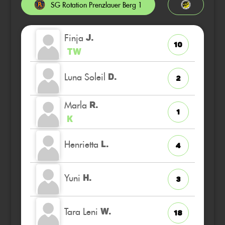
SG Rotation Prenzlauer Berg 1
Finja
J.
10
TW
Luna Soleil
D.
2
Marla
R.
1
K
Henrietta
L.
4
Yuni
H.
3
Tara Leni
W.
18