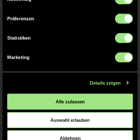
Nathalie
HÄSSELBARTH
Präferenzen
Statistiken
TW = Torwart & ETW = Ersatztorwart, K = Kapitän
Marketing
Tore & Karten
Details zeigen
1/4
0:1
1’
Alle zulassen
2/4
1:1
16’
Auswahl erlauben
3/4
Ablehnen