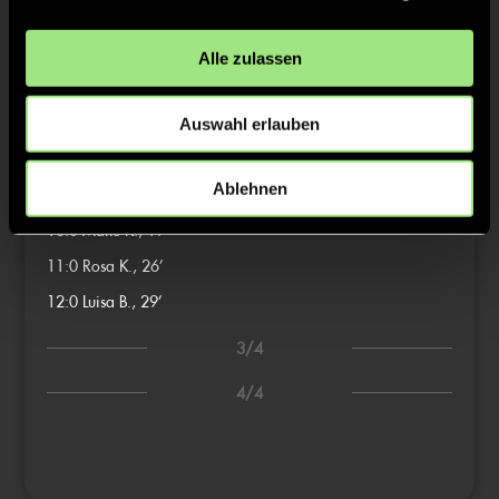
6:0
Rosa K., 13’
7:0
Lilly B., 13’
Alle zulassen
2/4
Auswahl erlauben
8:0
Luisa B., 17’
Ablehnen
9:0
Luisa B., 18’
10:0
Maite K., 19’
11:0
Rosa K., 26’
12:0
Luisa B., 29’
3/4
4/4