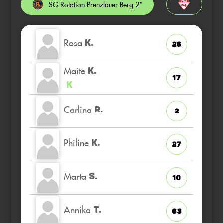
SG Rotation Prenzlauer Berg 2*
Rosa
K.
26
Maite
K.
17
K
Carlina
R.
2
Philine
K.
27
Marta
S.
10
Annika
T.
63