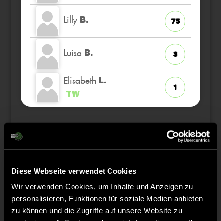
Lilly
B.
75
Luisa
B.
3
Elisabeth
L.
1
TW
Staff
Diese Webseite verwendet Cookies
Christopher
NÖRSKAU
Wir verwenden Cookies, um Inhalte und Anzeigen zu
personalisieren, Funktionen für soziale Medien anbieten
Gaby
KUNZE
zu können und die Zugriffe auf unsere Website zu