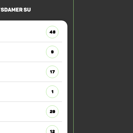
sdamer SU
48
9
17
1
29
12