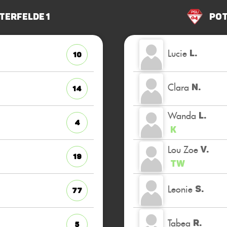
terfelde 1
Pot
Lucie
L.
10
Clara
N.
14
Wanda
L.
4
K
Lou Zoe
V.
19
TW
Leonie
S.
77
Tabea
R.
5