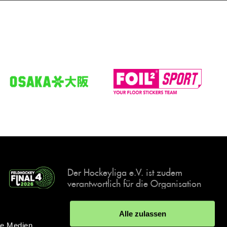
Der Hockeyliga e.V. ist zudem
verantwortlich für die Organisation
und Durchführung der Final4
Events, der deutschen Hockey-
Alle zulassen
Meisterschaften.
le Medien