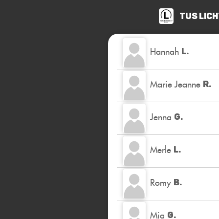
TuS Lich
Hannah
L.
Marie Jeanne
R.
Jenna
G.
Merle
L.
Romy
B.
Mia
G.