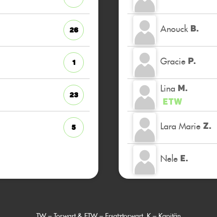
Anouck
B.
26
Gracie
P.
1
Lina
M.
23
ETW
Lara Marie
Z.
5
Nele
E.
TW = Torwart & ETW = Ersatztorwart, K = Kapitän