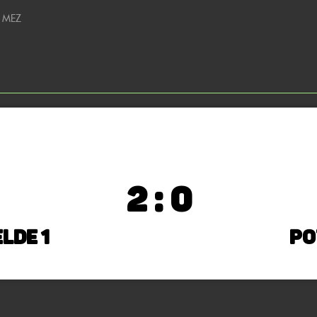
0 MEZ
2 : 0
lde 1
Po