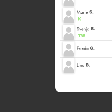
Marie
S.
K
Svenja
B.
TW
Frieda
G.
Lina
B.