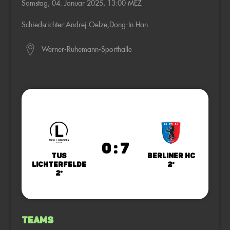
Samstag, 04. Januar 2025, 13:00 MEZ
Schiedsrichter:
Andrej Oelze
,
Dong-In Han
Werner-Ruhemann-Sporthalle
0 : 7
TuS
Berliner HC
Lichterfelde
2*
2*
Teams