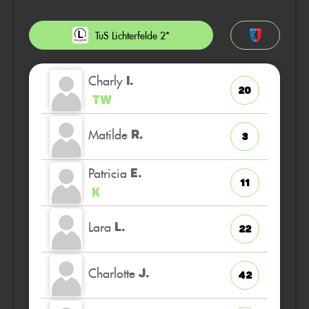
TuS Lichterfelde 2*
Charly
I.
20
TW
Matilde
R.
3
Patricia
E.
11
K
Lara
L.
22
Charlotte
J.
42