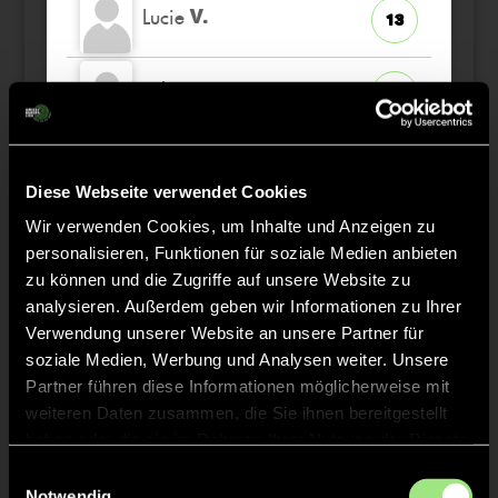
Lucie
V.
13
Lola
B.
36
Tamina
N.
49
Diese Webseite verwendet Cookies
Wir verwenden Cookies, um Inhalte und Anzeigen zu
personalisieren, Funktionen für soziale Medien anbieten
zu können und die Zugriffe auf unsere Website zu
Staff
analysieren. Außerdem geben wir Informationen zu Ihrer
Verwendung unserer Website an unsere Partner für
soziale Medien, Werbung und Analysen weiter. Unsere
Bennett
STOLZE
Partner führen diese Informationen möglicherweise mit
weiteren Daten zusammen, die Sie ihnen bereitgestellt
haben oder die sie im Rahmen Ihrer Nutzung der Dienste
gesammelt haben.
Einwilligungsauswahl
Notwendig