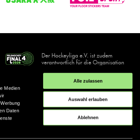
Der Hockeyliga e.V. ist zudem
verantwortlich für die Organisation
und Durchführung der Final4
Events, der deutschen Hockey-
Alle zulassen
Meisterschaften.
le Medien
ir
Auswahl erlauben
, Werbung
ren Daten
IMPRESSUM
DATENSCHUTZERKLÄRUNG
Ablehnen
ienste
© 2026 hockey.de