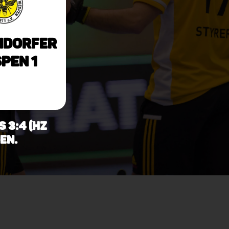
ndorfer
pen 1
 3:4 (HZ
en.