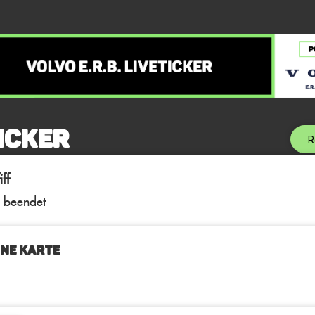
icker
R
ff
l beendet
NE KARTE