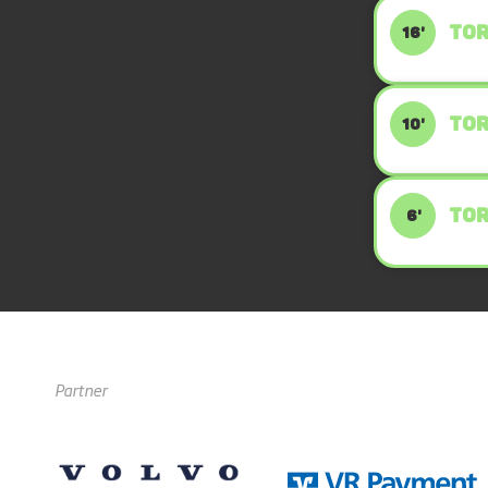
TOR
16'
TOR
10'
TOR
6'
Partner