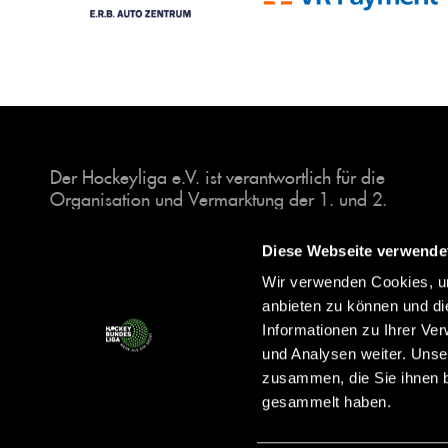
Der Hockeyliga e.V. ist verantwortlich für die
Organisation und Vermarktung der 1. und 2.
Hockey-Bundesligen auf dem Feld und in der
Halle. Insgesamt sind über 60 Vereine unter dem
Diese Webseite verwende
Dach der Hockeyliga organisiert, sowohl im
Wir verwenden Cookies, um
Herren als auch im Damen Bereich.
anbieten zu können und di
Informationen zu Ihrer Ve
und Analysen weiter. Unse
zusammen, die Sie ihnen b
gesammelt haben.