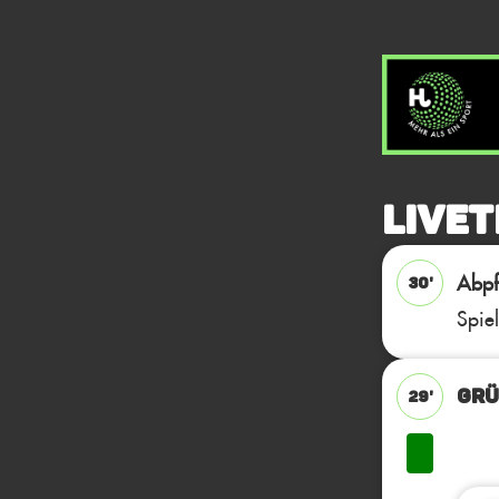
Livet
Abpfi
30'
Spie
GRÜ
29'