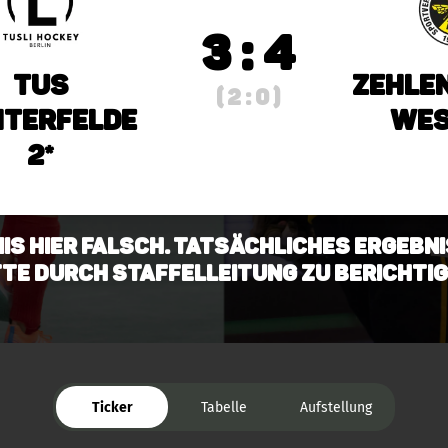
3 : 4
TuS
Zehle
( 2 : 0 )
hterfelde
Wes
2*
is hier falsch. Tatsächliches Ergebnis
Bitte durch Staffelleitung zu berichtig
Ticker
Tabelle
Aufstellung