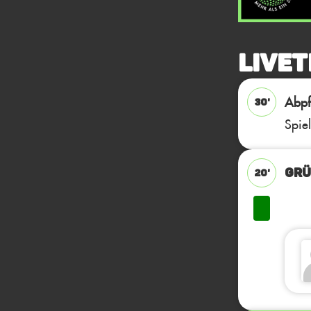
Livet
Abpfi
30'
Spie
GRÜ
20'