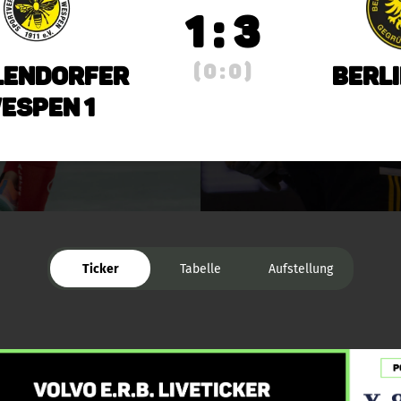
1 : 3
( 0 : 0 )
lendorfer
Berli
espen 1
Ticker
Tabelle
Aufstellung