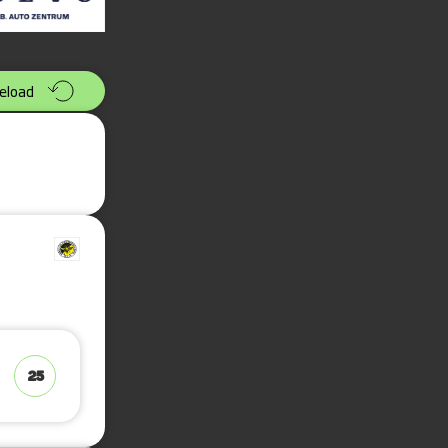
eload
25