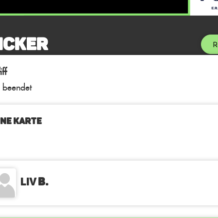
icker
R
ff
l beendet
NE KARTE
Liv
B.