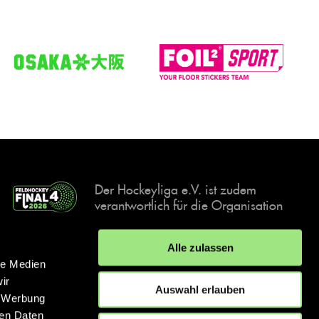
Der Hockeyliga e.V. ist zudem
verantwortlich für die Organisation
und Durchführung der Final4
Events, der deutschen Hockey-
Alle zulassen
Meisterschaften.
le Medien
ir
Auswahl erlauben
, Werbung
ren Daten