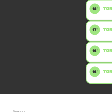
TOR
18'
TOR
17'
TOR
16'
TOR
16'
Partner