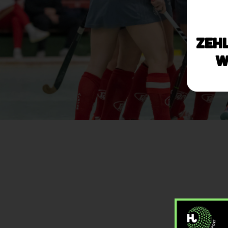
Zeh
W