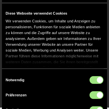
Liveticker
Abpfiff
Diese Webseite verwendet Cookies
48'
Wir verwenden Cookies, um Inhalte und Anzeigen zu
Spiel beendet
personalisieren, Funktionen für soziale Medien anbieten
zu können und die Zugriffe auf unsere Website zu
TOR 0:1, FELDTOR
38'
analysieren. Außerdem geben wir Informationen zu Ihrer
Verwendung unserer Website an unsere Partner für
soziale Medien, Werbung und Analysen weiter. Unsere
TOR 0:1, FELDTOR
37'
Partner führen diese Informationen möglicherweise mit
weiteren Daten zusammen, die Sie ihnen bereitgestellt
haben oder die sie im Rahmen Ihrer Nutzung der Dienste
TOR 0:1, FELDTOR
25'
gesammelt haben.
Einwilligungsauswahl
Notwendig
TOR 0:1, FELDTOR
1'
Präferenzen