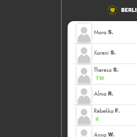
Berli
Mara
S.
Xareni
S.
Theresa
S.
TW
Alma
R.
Rebekka
F.
K
Anna
W.