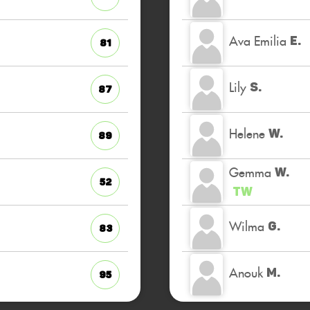
Ava Emilia
E.
81
Lily
S.
87
Helene
W.
89
Gemma
W.
52
TW
Wilma
G.
83
Anouk
M.
95