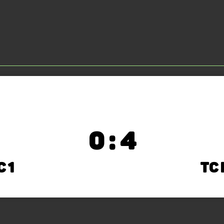
0 : 4
 1
TC 