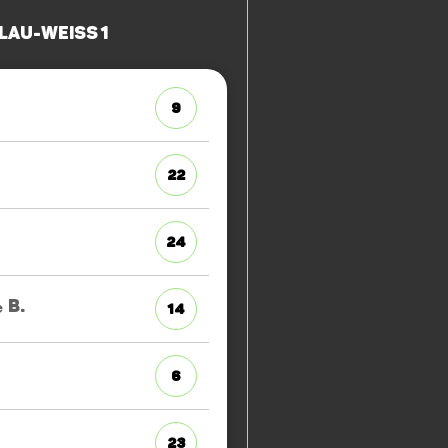
lau-Weiss 1
9
22
24
e
B.
14
6
23