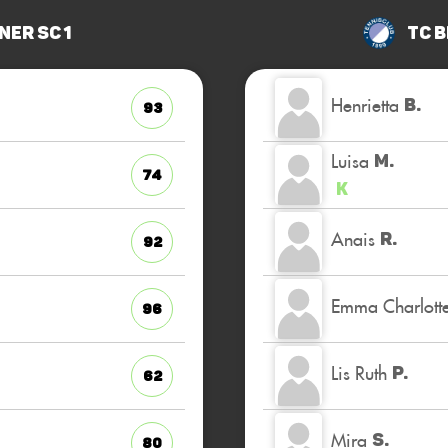
ner SC 1
TC B
Henrietta
B.
93
Luisa
M.
74
K
Anais
R.
92
Emma Charlott
96
Lis Ruth
P.
62
Mira
S.
80