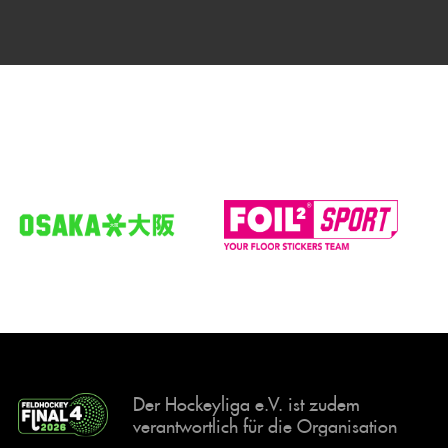
Der Hockeyliga e.V. ist zudem
verantwortlich für die Organisation
und Durchführung der Final4