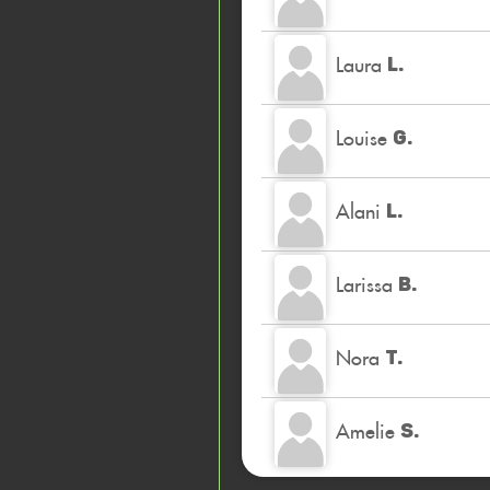
Laura
L.
Louise
G.
Alani
L.
Larissa
B.
Nora
T.
Amelie
S.