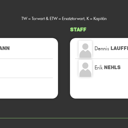
TW = Torwart & ETW = Ersatztorwart, K = Kapitän
Staff
Dennis
ANN
LAUFF
Erik
NEHLS