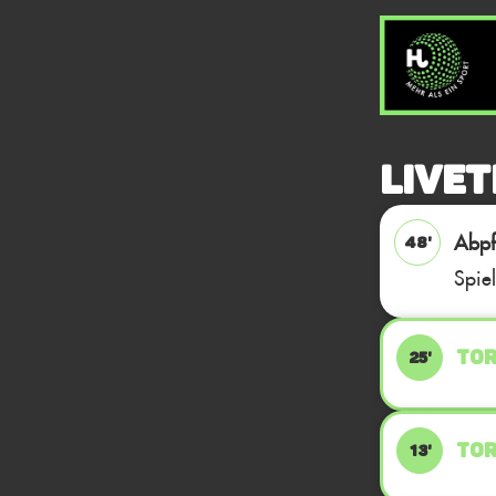
Livet
Abpfi
48'
Spie
TOR
25'
TOR
13'