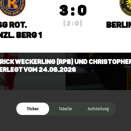
3 : 0
( 2 : 0 )
SG Rot.
Berli
zl. Berg 1
trick Weckerling (RPB) und Christophe
verlegt vom 24.06.2026
Ticker
Tabelle
Aufstellung