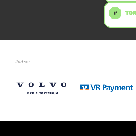
TOR
1'
Partner