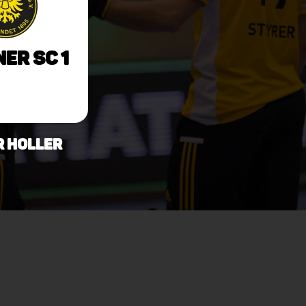
ner SC 1
r Holler