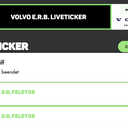
icker
R
ff
l beendet
 3:0, FELDTOR
 2:0, FELDTOR