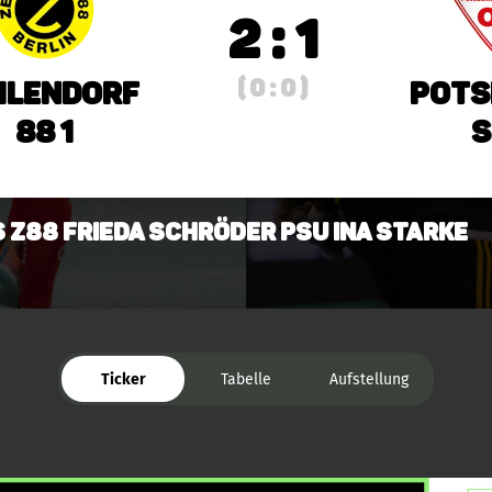
2 : 1
( 0 : 0 )
hlendorf
Pots
88 1
S
s Z88 Frieda Schröder PSU Ina Starke
Ticker
Tabelle
Aufstellung