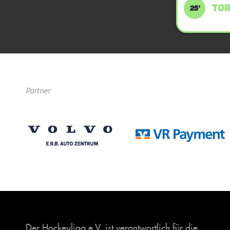
TOR
25'
Partner
Der Hockeyliga e.V. ist verantwortlich für die