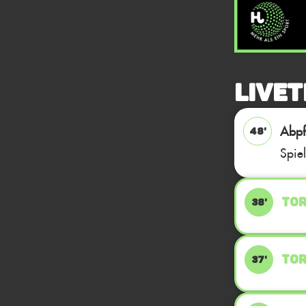
Livet
Abpfi
48'
Spie
TOR
38'
TOR
37'