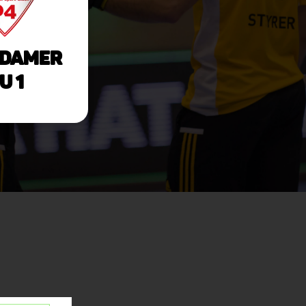
damer
U 1