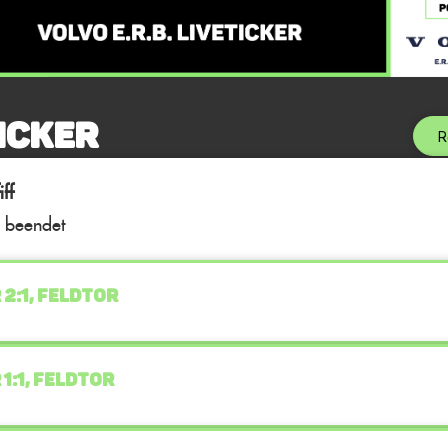
icker
R
ff
l beendet
 2:1, FELDTOR
 1:1, FELDTOR