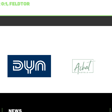
 0:1, FELDTOR
News