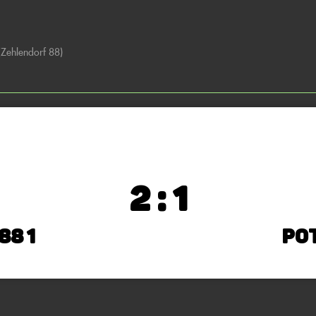
(Zehlendorf 88)
2 : 1
88 1
Po