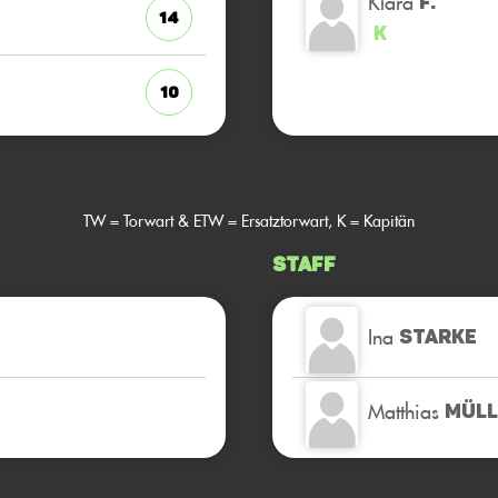
Klara
F.
14
K
10
TW = Torwart & ETW = Ersatztorwart, K = Kapitän
Staff
Ina
STARKE
Matthias
MÜLL