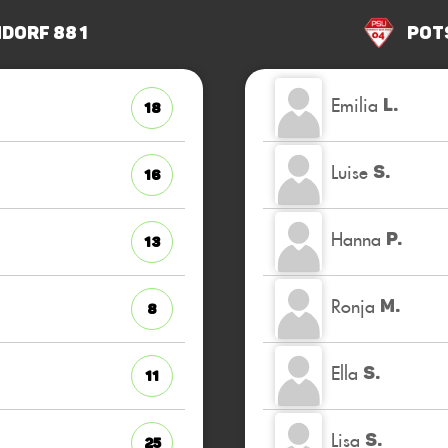
dorf 88 1
Pot
Emilia
L.
18
Luise
S.
16
Hanna
P.
13
Ronja
M.
8
Ella
S.
11
Lisa
S.
25