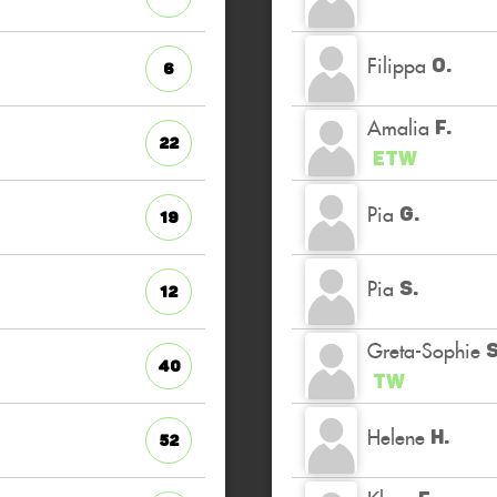
Filippa
O.
6
Amalia
F.
22
ETW
Pia
G.
19
Pia
S.
12
Greta-Sophie
S
40
TW
Helene
H.
52