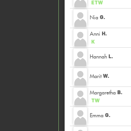
ETW
Nia
G.
Anni
H.
K
Hannah
L.
Marit
W.
Margaretha
B.
TW
Emma
G.