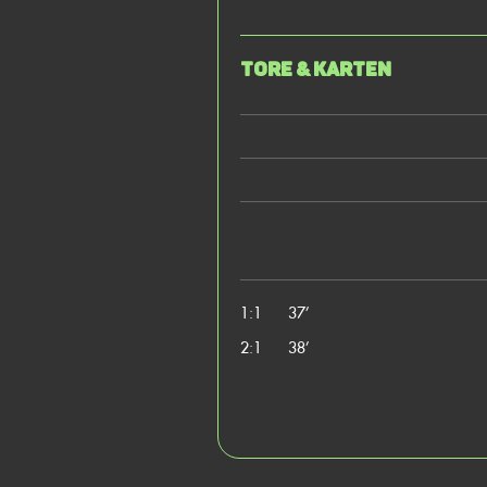
Tore & Karten
1:1
37’
2:1
38’