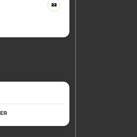
22
ER