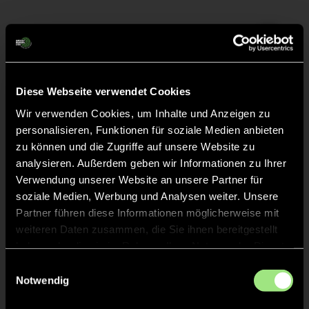
Liveticker
Abpfiff
48'
Diese Webseite verwendet Cookies
Spiel beendet
Wir verwenden Cookies, um Inhalte und Anzeigen zu
personalisieren, Funktionen für soziale Medien anbieten
TOR 1:3, FELDTOR
38'
zu können und die Zugriffe auf unsere Website zu
analysieren. Außerdem geben wir Informationen zu Ihrer
Verwendung unserer Website an unsere Partner für
TOR 1:2, FELDTOR
37'
soziale Medien, Werbung und Analysen weiter. Unsere
Partner führen diese Informationen möglicherweise mit
weiteren Daten zusammen, die Sie ihnen bereitgestellt
TOR 1:1, FELDTOR
1'
haben oder die sie im Rahmen Ihrer Nutzung der Dienste
gesammelt haben.
Einwilligungsauswahl
Notwendig
TOR 1:0, FELDTOR
1'