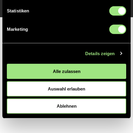
Statistiken
Partner
Marketing
Details zeigen
Alle zulassen
Auswahl erlauben
Ablehnen