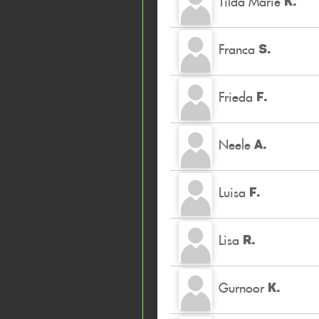
Tilda Marie
K.
Franca
S.
Frieda
F.
Neele
A.
Luisa
F.
Lisa
R.
Gurnoor
K.