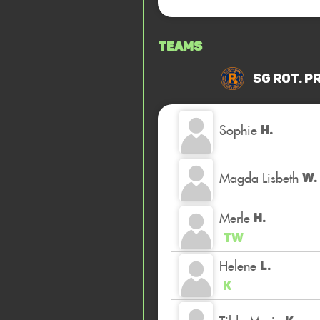
Teams
SG Rot. P
Sophie
H.
Magda Lisbeth
W.
Merle
H.
TW
Helene
L.
K