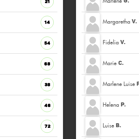
Marlene
G.
21
Margaretha
V.
14
Fidelia
V.
54
Marie
C.
68
Marlene Luise
P
38
Helena
P.
46
Luise
B.
72