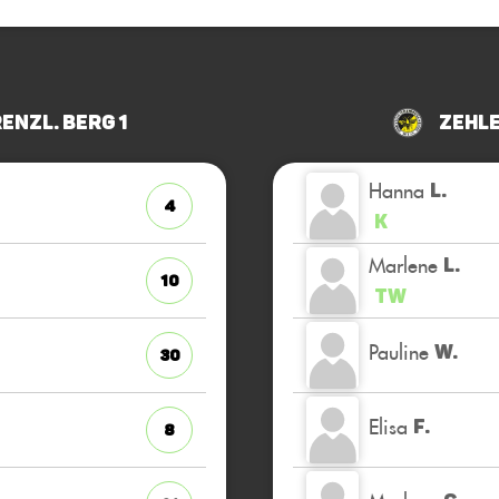
renzl. Berg 1
Zehle
Hanna
L.
4
K
Marlene
L.
10
TW
Pauline
W.
30
Elisa
F.
8