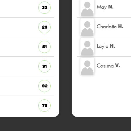
May
N.
32
Charlotte
H.
23
Layla
H.
51
Cosima
V.
31
92
75