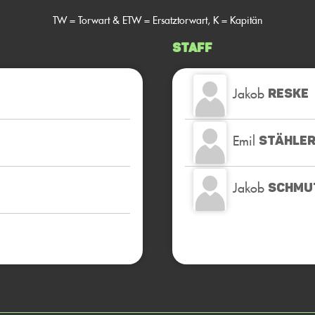
TW = Torwart & ETW = Ersatztorwart, K = Kapitän
Staff
Jakob
RESKE
Emil
STÄHLE
Jakob
SCHMU