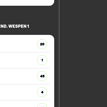
nd. Wespen 1
20
1
45
4