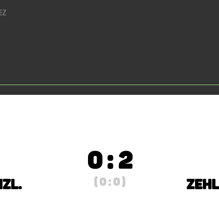
MEZ
0 : 2
( 0 : 0 )
nzl.
Zehl