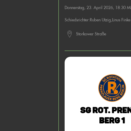
Donnerstag, 23. April 2026, 18:30 
Schiedsrichter:
Ruben Utzig
,
Linus Finke
Storkower Straße
SG Rot. Pre
Berg 1