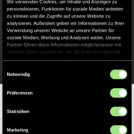
Wir verwenden Cookies, um Inhalte und Anzeigen zu
personalisieren, Funktionen für soziale Medien anbieten
Abpfiff
60'
zu können und die Zugriffe auf unsere Website zu
Spiel beendet
analysieren. Außerdem geben wir Informationen zu Ihrer
Verwendung unserer Website an unsere Partner für
soziale Medien, Werbung und Analysen weiter. Unsere
TOR 2:0, FELDTOR
46'
Partner führen diese Informationen möglicherweise mit
weiteren Daten zusammen, die Sie ihnen bereitgestellt
haben oder die sie im Rahmen Ihrer Nutzung der Dienste
TOR 1:0, FELDTOR
31'
gesammelt haben.
Einwilligungsauswahl
Notwendig
Präferenzen
Partner
Statistiken
Marketing