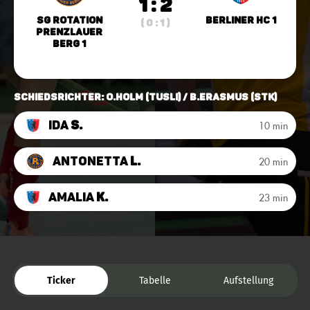
1 : 2
SG Rotation
Berliner HC 1
( 0 : 1 )
Prenzlauer
Berg 1
Schiedsrichter: O.Holm (TuSLi) / B.Erasmus (STK)
Ida
S.
10 min
Antonetta
L.
20 min
Amalia
K.
23 min
Ticker
Tabelle
Aufstellung