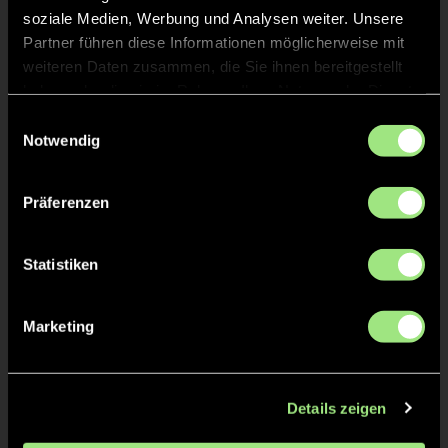
soziale Medien, Werbung und Analysen weiter. Unsere
KURZE ECKE
17'
Partner führen diese Informationen möglicherweise mit
weiteren Daten zusammen, die Sie ihnen bereitgestellt
haben oder die sie im Rahmen Ihrer Nutzung der Dienste
KURZE ECKE - VERGEBEN
13'
gesammelt haben.
Einwilligungsauswahl
Notwendig
KURZE ECKE
13'
Präferenzen
ANPFIFF 2. Halbzeit
12'
Statistiken
ABPFIFF 1. Halbzeit
12'
Marketing
TOR 0:1, KURZE ECKE - TOR
10'
Details zeigen