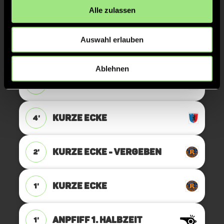
Ida
S.
31
Alle zulassen
Auswahl erlauben
KURZE ECKE
10'
Ablehnen
KURZE ECKE - VERGEBEN
5'
KURZE ECKE
4'
KURZE ECKE - VERGEBEN
2'
KURZE ECKE
1'
ANPFIFF 1. Halbzeit
1'