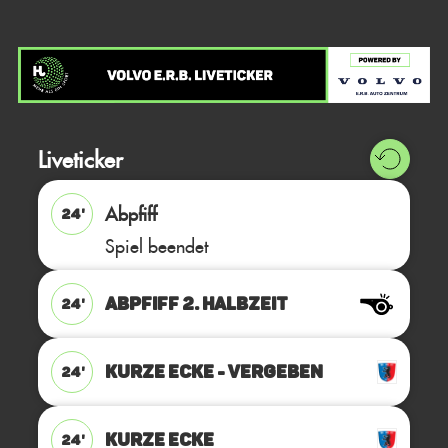
Liveticker
Abpfiff
24'
Spiel beendet
ABPFIFF 2. Halbzeit
24'
KURZE ECKE - VERGEBEN
24'
KURZE ECKE
24'