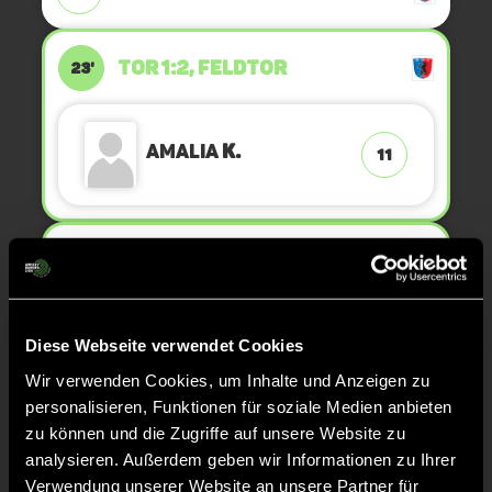
TOR 1:2, FELDTOR
23'
Amalia
K.
11
TOR 1:1, FELDTOR
20'
Antonetta
L.
Diese Webseite verwendet Cookies
9
Wir verwenden Cookies, um Inhalte und Anzeigen zu
personalisieren, Funktionen für soziale Medien anbieten
zu können und die Zugriffe auf unsere Website zu
KURZE ECKE - VERGEBEN
17'
analysieren. Außerdem geben wir Informationen zu Ihrer
Verwendung unserer Website an unsere Partner für