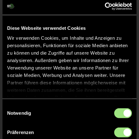
Liveticker
Abpfiff
24'
Spiel beendet
Diese Webseite verwendet Cookies
Wir verwenden Cookies, um Inhalte und Anzeigen zu
personalisieren, Funktionen für soziale Medien anbieten
TOR 1:4, FELDTOR
14'
zu können und die Zugriffe auf unsere Website zu
analysieren. Außerdem geben wir Informationen zu Ihrer
Verwendung unserer Website an unsere Partner für
TOR 1:3, FELDTOR
13'
soziale Medien, Werbung und Analysen weiter. Unsere
Partner führen diese Informationen möglicherweise mit
weiteren Daten zusammen, die Sie ihnen bereitgestellt
TOR 1:2, FELDTOR
13'
haben oder die sie im Rahmen Ihrer Nutzung der Dienste
gesammelt haben.
Einwilligungsauswahl
TOR 0:2, FELDTOR
Notwendig
2'
Präferenzen
TOR 0:1, FELDTOR
1'