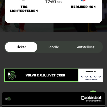
12:50
MEZ
TuS
Berliner HC 1
Lichterfelde 1
Ticker
Tabelle
Aufstellung
Liveticker