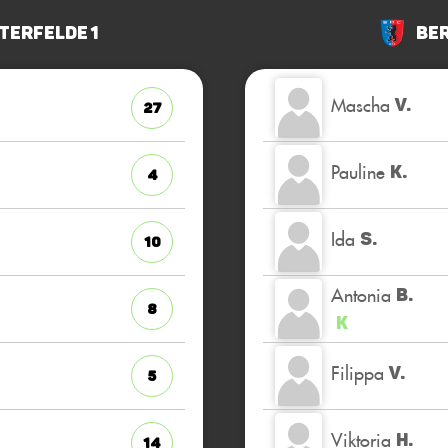
terfelde 1
Ber
Mascha
V.
27
Pauline
K.
4
Ida
S.
10
Antonia
B.
8
K
Filippa
V.
5
Viktoria
H.
14