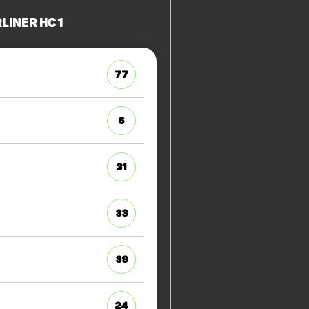
liner HC 1
77
6
31
33
39
24