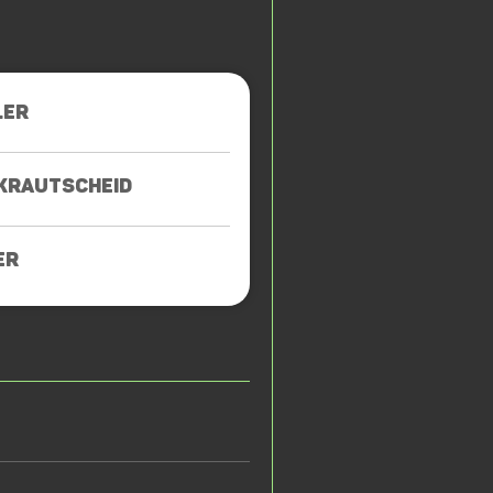
LER
KRAUTSCHEID
ER