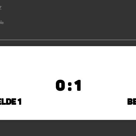
Z
le
0 : 1
lde 1
Be