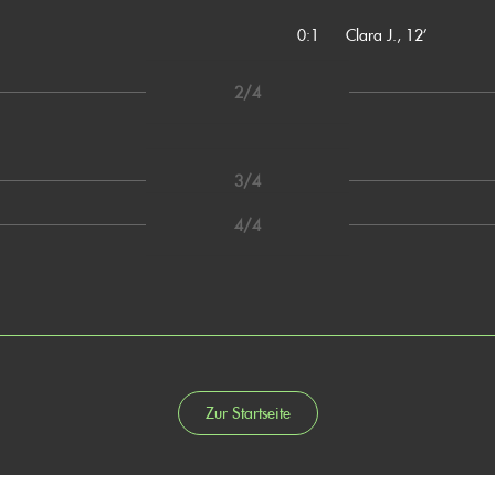
0:1
Clara J., 12’
2/4
3/4
4/4
Zur Startseite