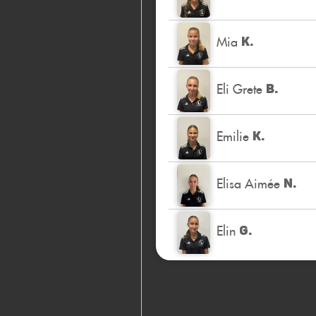
Mia
K.
Eli Grete
B.
Emilie
K.
Elisa Aimée
N.
Elin
G.