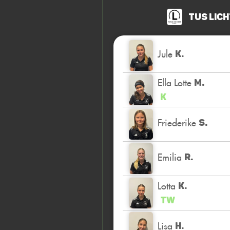
TuS Lich
Jule
K.
Ella Lotte
M.
K
Friederike
S.
Emilia
R.
Lotta
K.
TW
Lisa
H.