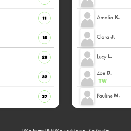
Amalia
K.
11
Clara
J.
15
Lucy
L.
29
Zoe
D.
32
TW
Pauline
M.
37
TW = Torwart & ETW = Ersatztorwart, K = Kapitän