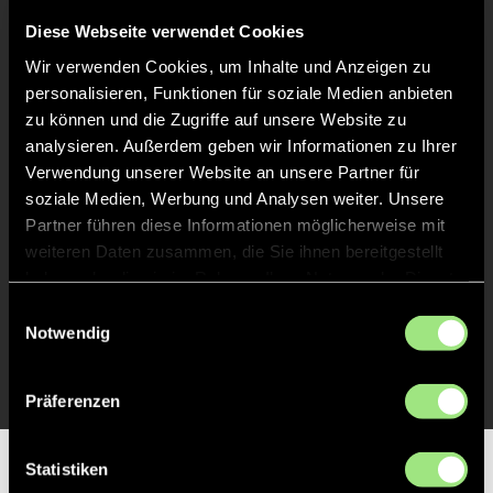
Abpfiff
60'
Diese Webseite verwendet Cookies
Spiel beendet
Wir verwenden Cookies, um Inhalte und Anzeigen zu
personalisieren, Funktionen für soziale Medien anbieten
TOR 3:1, FELDTOR
46'
zu können und die Zugriffe auf unsere Website zu
analysieren. Außerdem geben wir Informationen zu Ihrer
Verwendung unserer Website an unsere Partner für
TOR 2:1, FELDTOR
31'
soziale Medien, Werbung und Analysen weiter. Unsere
Partner führen diese Informationen möglicherweise mit
weiteren Daten zusammen, die Sie ihnen bereitgestellt
TOR 1:1, FELDTOR
16'
haben oder die sie im Rahmen Ihrer Nutzung der Dienste
gesammelt haben.
Einwilligungsauswahl
Notwendig
TOR 1:0, FELDTOR
16'
Präferenzen
Statistiken
Partner