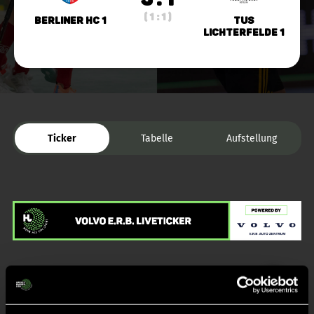
( 1 : 1 )
Berliner HC 1
TuS
Lichterfelde 1
Ticker
Tabelle
Aufstellung
Liveticker