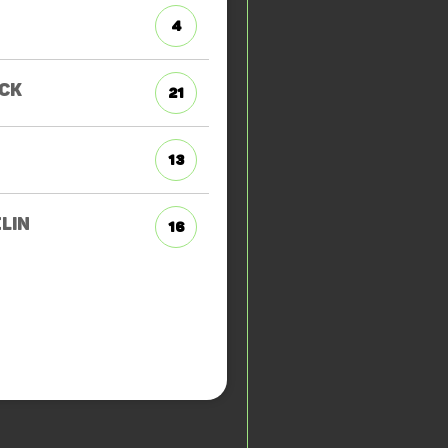
4
CK
21
13
LIN
16