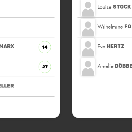
Louise
STOCK
Wilhelmine
FO
Eva
MARX
HERTZ
14
Amelie
DÖBBE
27
ELLER