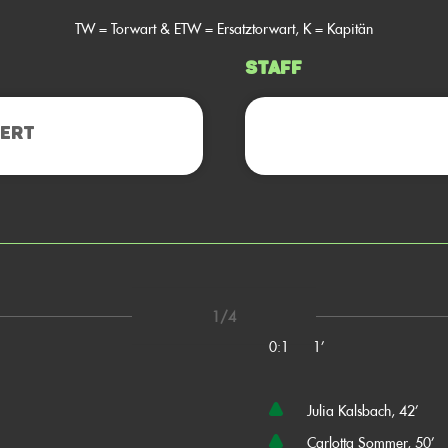
TW = Torwart & ETW = Ersatztorwart, K = Kapitän
Staff
ERT
1/4
0:1
1’
Julia Kalsbach, 42’
Carlotta Sommer, 50’