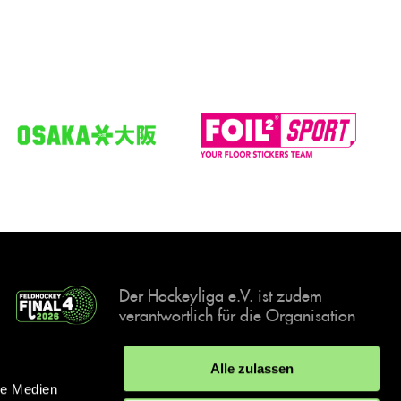
Der Hockeyliga e.V. ist zudem
verantwortlich für die Organisation
und Durchführung der Final4
Events, der deutschen Hockey-
Alle zulassen
Meisterschaften.
le Medien