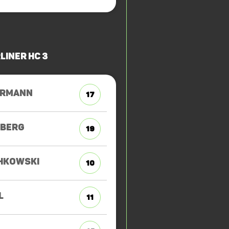
liner HC 3
ERMANN
17
BERG
19
HKOWSKI
10
L
11