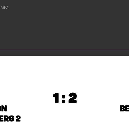
0 MEZ
1 : 2
on
Be
erg 2