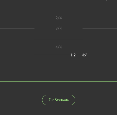
2/4
3/4
4/4
1:2
46’
Zur Startseite