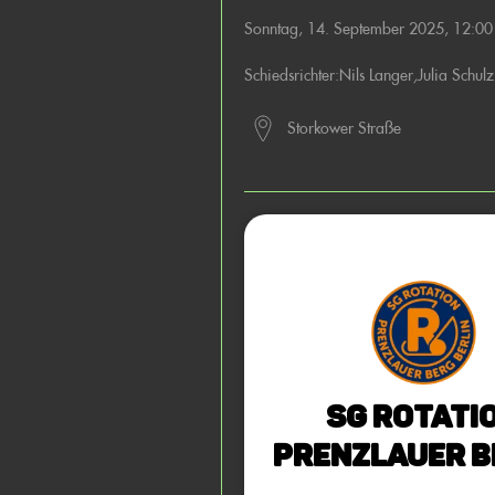
Sonntag, 14. September 2025, 12:0
Schiedsrichter:
Nils Langer
,
Julia Schulz
Storkower Straße
SG Rotati
Prenzlauer B