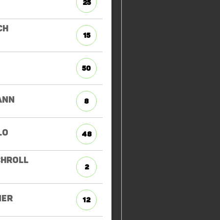
25
CH
15
50
ANN
8
LO
48
CHROLL
2
ER
12