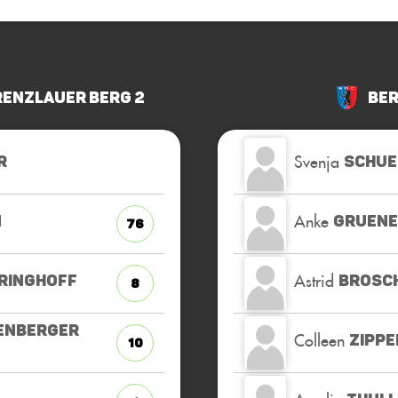
renzlauer Berg 2
Ber
Svenja
R
SCHU
Anke
N
GRUENE
76
Astrid
RINGHOFF
BROSC
8
ENBERGER
Colleen
ZIPPE
10