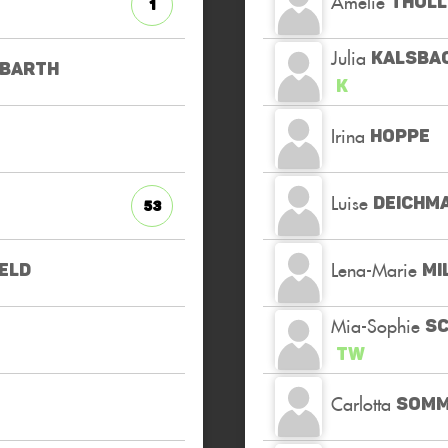
Amelie
THULL
1
Julia
KALSBA
BARTH
K
Irina
HOPPE
Luise
DEICHM
53
Lena-Marie
ELD
MI
Mia-Sophie
S
TW
Carlotta
SOMM