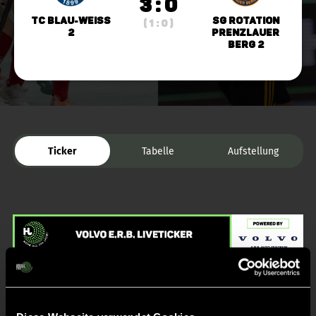
3 : 0
TC Blau-Weiss
SG Rotation
( 1 : 0 )
2
Prenzlauer
Berg 2
Ticker
Tabelle
Aufstellung
Liveticker