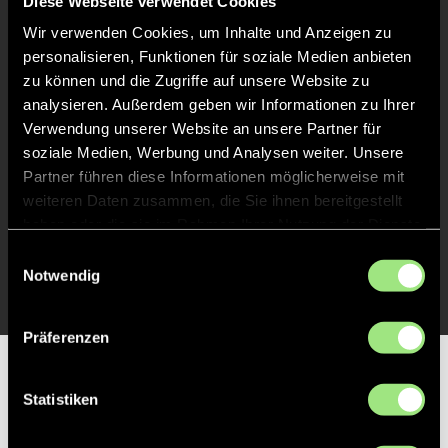
Diese Webseite verwendet Cookies
Abpfiff
60'
Wir verwenden Cookies, um Inhalte und Anzeigen zu
Spiel beendet
personalisieren, Funktionen für soziale Medien anbieten
zu können und die Zugriffe auf unsere Website zu
analysieren. Außerdem geben wir Informationen zu Ihrer
TOR 3:0, FELDTOR
46'
Verwendung unserer Website an unsere Partner für
soziale Medien, Werbung und Analysen weiter. Unsere
Partner führen diese Informationen möglicherweise mit
TOR 2:0, FELDTOR
31'
weiteren Daten zusammen, die Sie ihnen bereitgestellt
haben oder die sie im Rahmen Ihrer Nutzung der Dienste
gesammelt haben.
Einwilligungsauswahl
TOR 1:0, FELDTOR
1'
Notwendig
Präferenzen
Partner
Statistiken