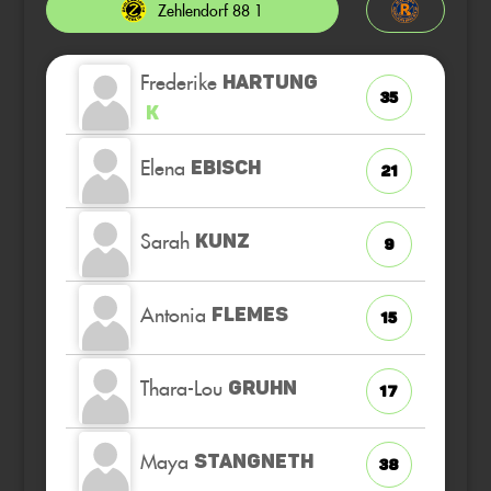
Zehlendorf 88 1
Frederike
HARTUNG
35
K
Elena
EBISCH
21
Sarah
KUNZ
9
Antonia
FLEMES
15
Thara-Lou
GRUHN
17
Maya
STANGNETH
38