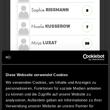
Sophie
RISSMANN
8
Nicola
KUSSEROW
7
Mirja
LUXAT
36
Lisa
BRABANDT
11
Antonia
Diese Webseite verwendet Cookies
KURZHALS
18
Wir verwenden Cookies, um Inhalte und Anzeigen zu
personalisieren, Funktionen für soziale Medien anbieten
Anna
BOMM
66
zu können und die Zugriffe auf unsere Website zu
analysieren. Außerdem geben wir Informationen zu Ihrer
Verwendung unserer Website an unsere Partner für
Hanna
BEHNKE
19