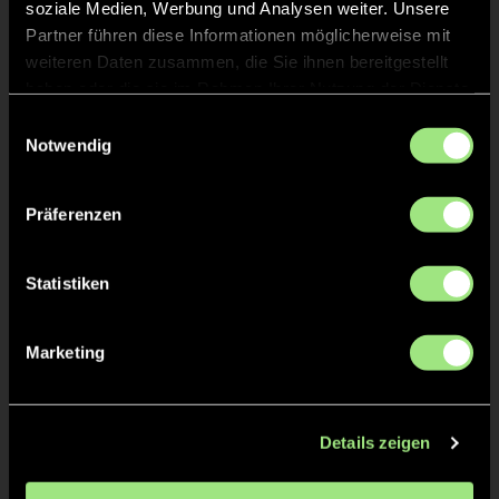
soziale Medien, Werbung und Analysen weiter. Unsere
Partner führen diese Informationen möglicherweise mit
Charlotte
GLESIUS
weiteren Daten zusammen, die Sie ihnen bereitgestellt
1
TW
haben oder die sie im Rahmen Ihrer Nutzung der Dienste
gesammelt haben.
Einwilligungsauswahl
Notwendig
Staff
Präferenzen
Lichawe
SHONGWE
Statistiken
Marketing
TW = Torwart & ETW = Ersatztorwart, K = Kapitän
Details zeigen
Tore & Karten