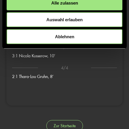
Alle zulassen
1/4
0:1
1’
Auswahl erlauben
2/4
1:1
Anna Bomm, 7’
Ablehnen
3/4
3:1
Nicola Kusserow, 10’
4/4
2:1
Thara-Lou Gruhn, 8’
Zur Startseite